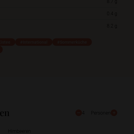
8.7 g
0.4 g
Schließen
Speichern
8.2 g
istee
#International
#Sommerküche
ten
4
Personen
Himbeeren