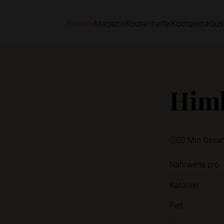
Rezepte
Magazin
Küchenhelfer
Kochpedia
Gus
Him
20 Min Gesa
Nährwerte pro
Kalorien
Fett