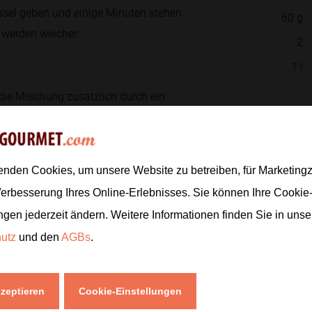
sel geben und einige Minuten stehen
60
g
n werden weicher.
2
1
l
 die Mischung zusätzlich durch ein
Zur
enden Cookies, um unsere Website zu betreiben, für Marketin
beerpüree rühren. Der Limettensaft
Verbesserung Ihres Online-Erlebnisses. Sie können Ihre Cookie
.
ngen jederzeit ändern. Weitere Informationen finden Sie in uns
hutz
und den
AGBs
.
 in die Gläser geben. Dadurch wirkt die
kzeptieren
Cookie-Einstellungen