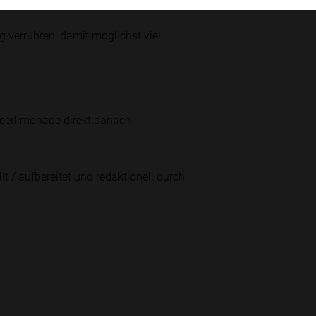
 verrühren, damit möglichst viel
beerlimonade direkt danach
lt / aufbereitet und redaktionell durch