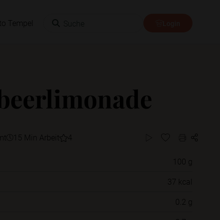
Suche
to Tempel
Login
beerlimonade
mt
15 Min Arbeit
4
100 g
Willst du das Rezept in einem Ordner
37 kcal
speichern?
0.2 g
Neue Ordner