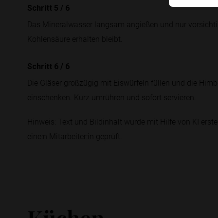
Schritt 5
/
6
Das Mineralwasser langsam angießen und nur vorsichtig
Kohlensäure erhalten bleibt.
Schritt 6
/
6
Die Gläser großzügig mit Eiswürfeln füllen und die Him
einschenken. Kurz umrühren und sofort servieren.
Hinweis: Text und Bildinhalt wurde mit Hilfe von KI erstel
eine:n Mitarbeiter:in geprüft.
Küchen-