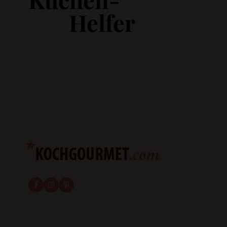
Helfer
fab fa-facebook-f
fab fa-instagram
fab fa-pinterest