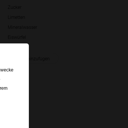
Zucker
Limetten
Mineralwasser
Eiswürfel
 Einkaufsliste hinzufügen
gzwecke
-
erem