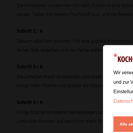
Die Himbeeren zusammen mit dem Zucker in eine Schüs
lassen. Dabei tritt bereits Fruchtsaft aus, und die Beere
Schritt 2
/
6
Danach alles fein pürieren. Für eine glattere Konsistenz
feines Sieb streichen und die Kerne entfernen.
Schritt 3
/
6
Wir verw
Die Limetten frisch auspressen und direkt unter das Him
und zur 
bringt mehr Frische und gleicht die Süße der Beeren aus
Einstellu
Datensc
Schritt 4
/
6
Einige frische Himbeeren beiseitelegen und später direkt
Limonade frischer und bekommt mehr Struktur.
Alle a