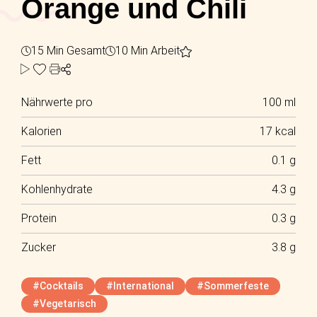
Orange und Chili
15 Min Gesamt
10 Min Arbeit
Nährwerte pro
100 ml
Kalorien
17 kcal
Fett
0.1 g
Kohlenhydrate
4.3 g
Protein
0.3 g
Zucker
3.8 g
#Cocktails
#International
#Sommerfeste
#Vegetarisch