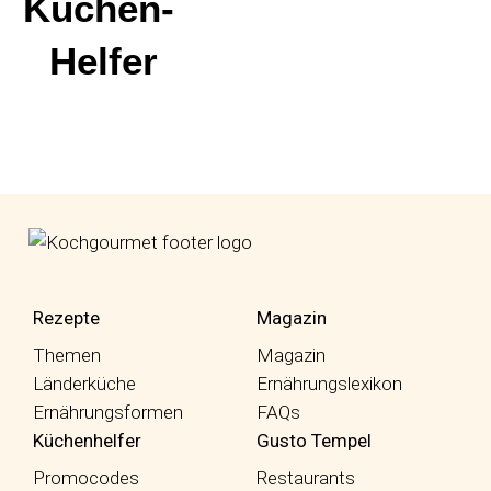
Küchen-
Helfer
fab fa-facebook-f
fab fa-instagram
fab fa-pinterest
Rezepte
Magazin
Themen
Magazin
Länderküche
Ernährungslexikon
Ernährungsformen
FAQs
Küchenhelfer
Gusto Tempel
Promocodes
Restaurants