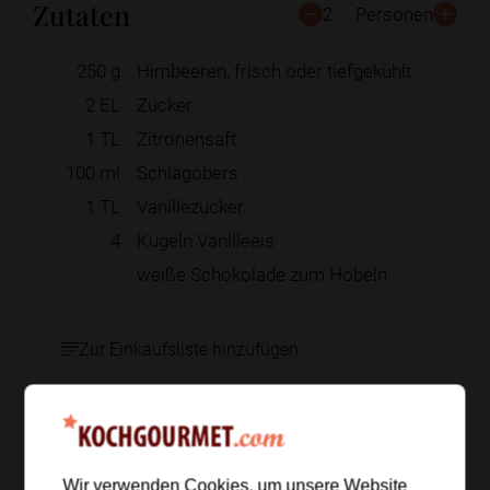
Zutaten
2
Personen
250
g
Himbeeren, frisch oder tiefgekühlt
2
EL
Zucker
1
TL
Zitronensaft
100
ml
Schlagobers
1
TL
Vanillezucker
4
Kugeln Vanilleeis
weiße Schokolade zum Hobeln
Zur Einkaufsliste hinzufügen
Zubereitung
Wir verwenden Cookies, um unsere Website