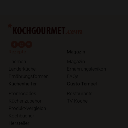
fab fa-facebook-f
fab fa-instagram
fab fa-pinterest
Rezepte
Magazin
Themen
Magazin
Länderküche
Ernährungslexikon
Ernährungsformen
FAQs
Küchenhelfer
Gusto Tempel
Promocodes
Restaurants
Küchenzubehör
TV-Köche
Produkt-Vergleich
Kochbücher
Hersteller