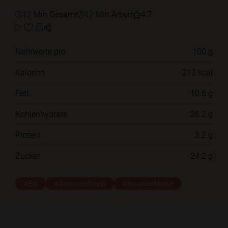
12 Min Gesamt
12 Min Arbeit
4.7
Nährwerte pro
100 g
Kalorien
213 kcal
Fett
10.6 g
Kohlenhydrate
26.2 g
Protein
3.2 g
Zucker
24.2 g
#Eis
#Österreichisch
#Sommerküche