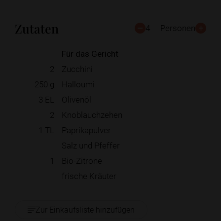
Zutaten
4
Personen
Für das Gericht
2
Zucchini
250
g
Halloumi
3
EL
Olivenöl
2
Knoblauchzehen
1
TL
Paprikapulver
Salz und Pfeffer
1
Bio-Zitrone
frische Kräuter
Zur Einkaufsliste hinzufügen