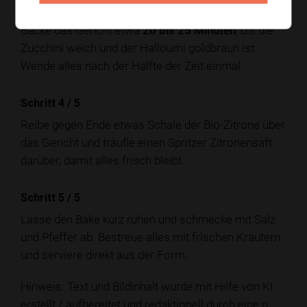
Schritt 3
/
5
Backe das Gericht etwa
20 bis 25 Minuten
, bis die
Zucchini weich und der Halloumi goldbraun ist.
Wende alles nach der Hälfte der Zeit einmal.
Schritt 4
/
5
Reibe gegen Ende etwas Schale der Bio-Zitrone über
das Gericht und träufle einen Spritzer Zitronensaft
darüber, damit alles frisch bleibt.
Schritt 5
/
5
Lasse den Bake kurz ruhen und schmecke mit Salz
und Pfeffer ab. Bestreue alles mit frischen Kräutern
und serviere direkt aus der Form.
Hinweis: Text und Bildinhalt wurde mit Hilfe von KI
erstellt / aufbereitet und redaktionell durch eine:n