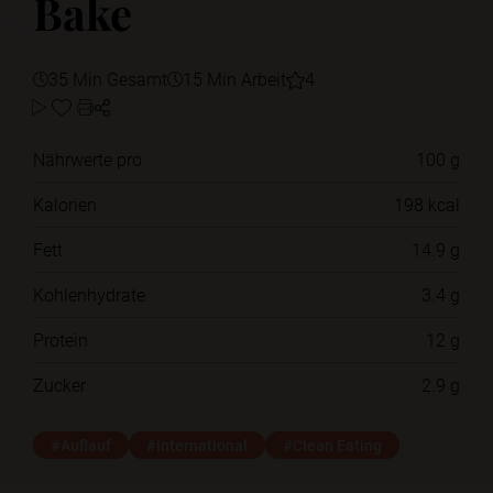
Bake
35 Min Gesamt
15 Min Arbeit
4
Nährwerte pro
100 g
Kalorien
198 kcal
Fett
14.9 g
Kohlenhydrate
3.4 g
Protein
12 g
Zucker
2.9 g
#Auflauf
#International
#Clean Eating