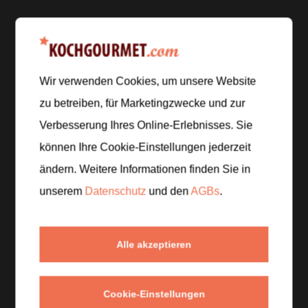
Zubereitung
Wir verwenden Cookies, um unsere Website
Schritt 1
/
5
zu betreiben, für Marketingzwecke und zur
Heize den Ofen auf
200 °C
Ober-/Unterhitze vor.
Verbesserung Ihres Online-Erlebnisses. Sie
Wasche die Zucchini und schneide sie in
mundgerechte Stücke. Schneide den Halloumi in
können Ihre Cookie-Einstellungen jederzeit
Würfel und schäle die Knoblauchzehen.
ändern. Weitere Informationen finden Sie in
unserem
Datenschutz
und den
AGBs
.
Schritt 2
/
5
Vermische Zucchini und Halloumi mit dem
gehackten Knoblauch, 3 Esslöffeln Olivenöl, 1
Alle akzeptieren
Teelöffel Paprikapulver, Salz und Pfeffer und verteile
alles in einer Auflaufform.
Cookie-Einstellungen