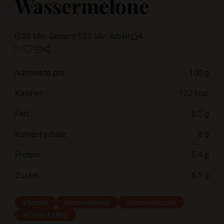
Wassermelone
20 Min Gesamt
20 Min Arbeit
4
Nährwerte pro
100 g
Kalorien
132 kcal
Fett
8.2 g
Kohlenhydrate
8 g
Protein
5.4 g
Zucker
6.5 g
#Salate
#International
#Sommerküche
#Clean Eating