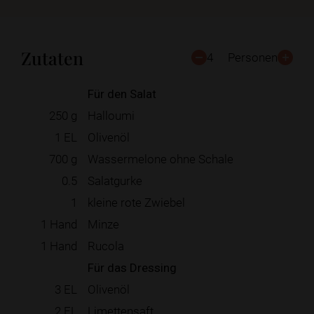
Zutaten
4
Personen
Für den Salat
250
g
Halloumi
1
EL
Olivenöl
700
g
Wassermelone ohne Schale
0.5
Salatgurke
1
kleine rote Zwiebel
1
Hand
Minze
1
Hand
Rucola
Für das Dressing
3
EL
Olivenöl
2
EL
Limettensaft