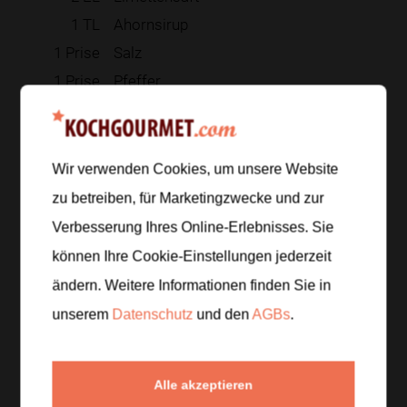
1
TL
Ahornsirup
1
Prise
Salz
1
Prise
Pfeffer
Zur Einkaufsliste hinzufügen
Wir verwenden Cookies, um unsere Website
zu betreiben, für Marketingzwecke und zur
Verbesserung Ihres Online-Erlebnisses. Sie
Zubereitung
können Ihre Cookie-Einstellungen jederzeit
Schritt 1
/
6
ändern. Weitere Informationen finden Sie in
Den Halloumi in Scheiben schneiden und mit etwas
unserem
Datenschutz
und den
AGBs
.
Olivenöl bestreichen.
Schritt 2
/
6
Alle akzeptieren