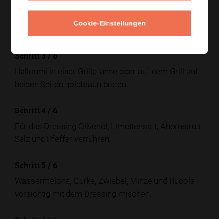
Wassermelone würfeln, Gurke in Halbmonde
schneiden und die rote Zwiebel in sehr feine Streifen
Cookie-Einstellungen
schneiden.
Schritt 3
/
6
Halloumi in einer Grillpfanne oder auf dem Grill auf
beiden Seiten goldbraun braten.
Schritt 4
/
6
Für das Dressing Olivenöl, Limettensaft, Ahornsirup,
Salz und Pfeffer verrühren.
Schritt 5
/
6
Wassermelone, Gurke, Zwiebel, Minze und Rucola
vorsichtig mit dem Dressing mischen.