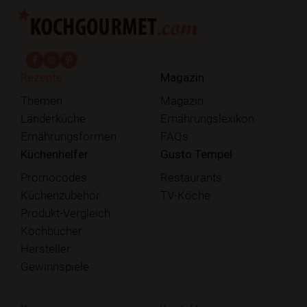
fab fa-facebook-f
fab fa-instagram
fab fa-pinterest
Rezepte
Magazin
Themen
Magazin
Länderküche
Ernährungslexikon
Ernährungsformen
FAQs
Küchenhelfer
Gusto Tempel
Promocodes
Restaurants
Küchenzubehör
TV-Köche
Produkt-Vergleich
Kochbücher
Hersteller
Gewinnspiele