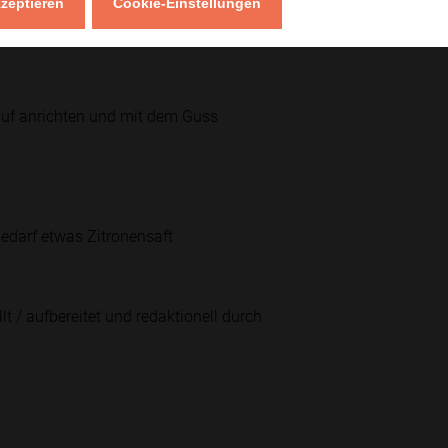
kzeptieren
Cookie-Einstellungen
ie warme Grillstreifen bekommen.
rauf anrichten und mit dem Guss
edarf etwas Zitronensaft
lt / aufbereitet und redaktionell durch