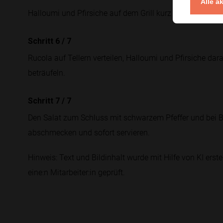
Alle a
Halloumi und Pfirsiche auf dem Grill kurz braten, bis s
Schritt 6
/
7
Rucola auf Tellern verteilen, Halloumi und Pfirsiche da
beträufeln.
Schritt 7
/
7
Den Salat zum Schluss mit schwarzem Pfeffer und bei B
abschmecken und sofort servieren.
Hinweis: Text und Bildinhalt wurde mit Hilfe von KI erstel
eine:n Mitarbeiter:in geprüft.