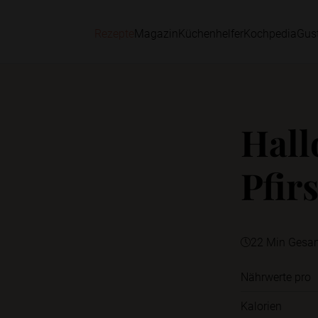
Rezepte
Magazin
Küchenhelfer
Kochpedia
Gus
Hall
Pfir
22 Min Gesa
Nährwerte pro
Kalorien