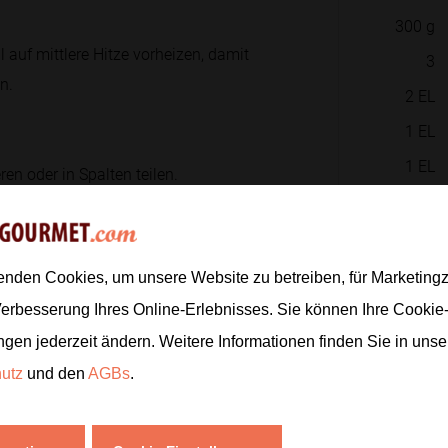
300
g
 auf mittlere Hitze vorheizen, damit
3
n.
2
EL
1
EL
1
EL
en oder in Spalten teilen.
1
TL
rrühren.
80
g
enden Cookies, um unsere Website zu betreiben, für Marketin
Verbesserung Ihres Online-Erlebnisses. Sie können Ihre Cookie
ngen jederzeit ändern. Weitere Informationen finden Sie in uns
Zur
Rucola erst kurz vorher waschen,
hutz
und den
AGBs
.