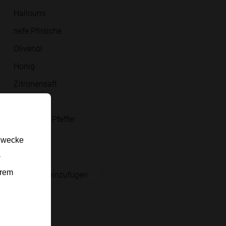
Halloumi
reife Pfirsiche
Olivenöl
Honig
Zitronensaft
Thymian
schwarzer Pfeffer
Rucola
gzwecke
-
erem
 Einkaufsliste hinzufügen