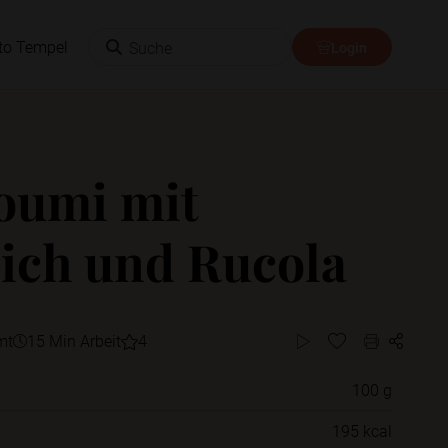
Suche
to Tempel
Login
oumi mit
sich und Rucola
mt
15 Min Arbeit
4
100 g
Willst du das Rezept in einem Ordner
195 kcal
speichern?