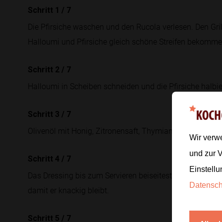
Schritt 1
/
7
Die Pfirsiche waschen und den Rucola verlesen. Den Grill
Halloumi und Pfirsiche gleich schöne Streifen bekomme
Schritt 2
/
7
Halloumi in Scheiben schneiden und die Pfirsiche halbier
Schritt 3
/
7
Olivenöl mit Honig, Zitronensaft, Thymian und Pfeffer ve
Wir verw
und zur 
Schritt 4
/
7
Einstellu
Das Dressing bis zum Servieren beiseitestellen und den 
Datensc
damit er knackig bleibt.
Schritt 5
/
7