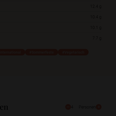
12.4 g
Neue Ordner
10.4 g
10.1 g
Schließen
Speichern
7.7 g
International
#Sommerfeste
#Vegetarisch
ten
4
Personen