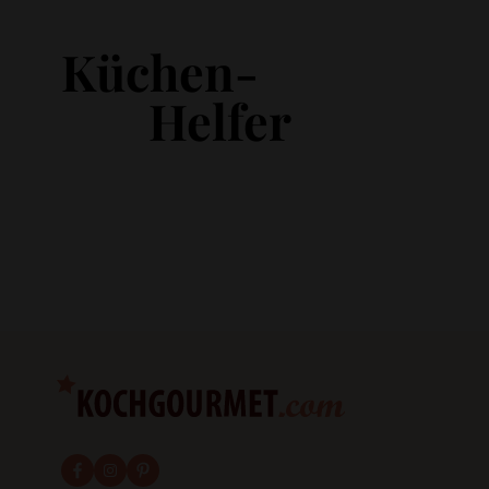
Küchen-
Helfer
fab fa-facebook-f
fab fa-instagram
fab fa-pinterest