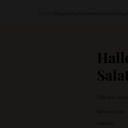
Rezepte
Magazin
Küchenhelfer
Kochpedia
Gus
Hall
Sala
35 Min Gesa
Nährwerte pro
Kalorien