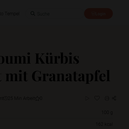
Suche
to Tempel
Login
oumi Kürbis
t mit Granatapfel
mt
25 Min Arbeit
0
100 g
Willst du das Rezept in einem Ordner
162 kcal
speichern?