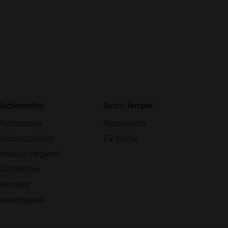
Küchenhelfer
Gusto Tempel
Promocodes
Restaurants
Küchenzubehör
TV-Köche
Produkt-Vergleich
Kochbücher
Hersteller
Gewinnspiele