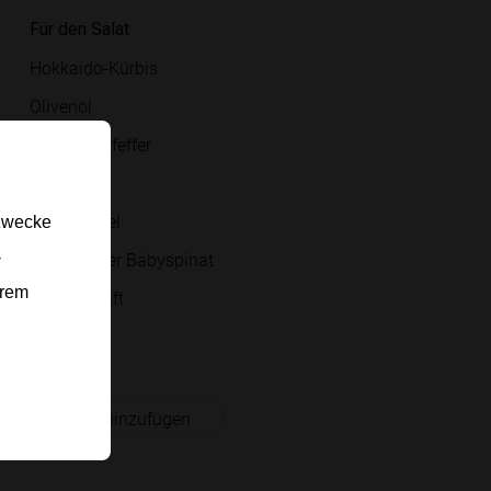
Für den Salat
Hokkaido-Kürbis
Olivenöl
Salz und Pfeffer
Halloumi
Granatapfel
gzwecke
-
Rucola oder Babyspinat
erem
Zitronensaft
Honig
 Einkaufsliste hinzufügen