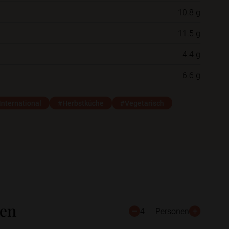
10.8 g
Neue Ordner
11.5 g
4.4 g
Schließen
Speichern
6.6 g
International
#Herbstküche
#Vegetarisch
ten
4
Personen