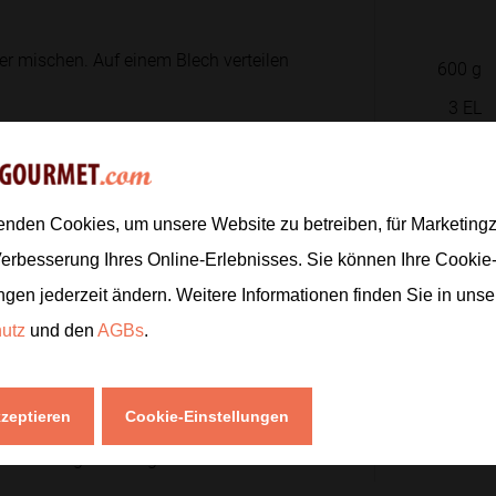
fer mischen. Auf einem Blech verteilen
600
g
3
EL
200
g
 viel Fett von beiden Seiten
1
n noch weich bleiben.
enden Cookies, um unsere Website zu betreiben, für Marketin
Verbesserung Ihres Online-Erlebnisses. Sie können Ihre Cookie
80
g
ngen jederzeit ändern. Weitere Informationen finden Sie in uns
1
EL
eiten. Für das Dressing Zitronensaft,
hutz
und den
AGBs
.
1
TL
kzeptieren
Cookie-Einstellungen
Zur
Das Dressing darübergeben und alles