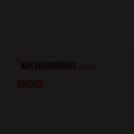
fab fa-facebook-f
fab fa-instagram
fab fa-pinterest