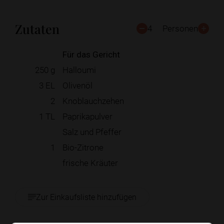
Zutaten
4
Personen
Für das Gericht
250
g
Halloumi
3
EL
Olivenöl
2
Knoblauchzehen
1
TL
Paprikapulver
Salz und Pfeffer
1
Bio-Zitrone
frische Kräuter
Zur Einkaufsliste hinzufügen