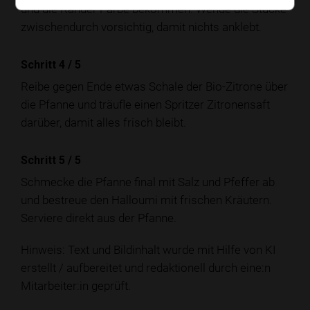
und die Ränder Farbe bekommen. Wende die Stücke
zwischendurch vorsichtig, damit nichts anklebt.
Schritt 4
/
5
Reibe gegen Ende etwas Schale der Bio-Zitrone über
die Pfanne und träufle einen Spritzer Zitronensaft
darüber, damit alles frisch bleibt.
Schritt 5
/
5
Schmecke die Pfanne final mit Salz und Pfeffer ab
und bestreue den Halloumi mit frischen Kräutern.
Serviere direkt aus der Pfanne.
Hinweis: Text und Bildinhalt wurde mit Hilfe von KI
erstellt / aufbereitet und redaktionell durch eine:n
Mitarbeiter:in geprüft.