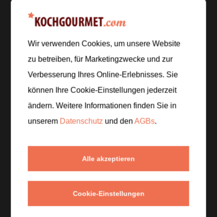
Zubereitung
Wir verwenden Cookies, um unsere Website
Schritt 1
/
5
zu betreiben, für Marketingzwecke und zur
Schneide den Halloumi in fingerdicke Scheiben oder
Verbesserung Ihres Online-Erlebnisses. Sie
Würfel und tupfe sie trocken. Schäle die
Knoblauchzehen und hacke sie fein.
können Ihre Cookie-Einstellungen jederzeit
ändern. Weitere Informationen finden Sie in
Schritt 2
/
5
unserem
Datenschutz
und den
AGBs
.
Erhitze 3 Esslöffel Olivenöl in einer Pfanne und brate
den Halloumi mit dem Knoblauch goldbraun an.
Würze mit 1 Teelöffel Paprikapulver, Salz und
Alle akzeptieren
Pfeffer.
Cookie-Einstellungen
Schritt 3
/
5
Brate den Halloumi weiter, bis er rundum knusprig ist