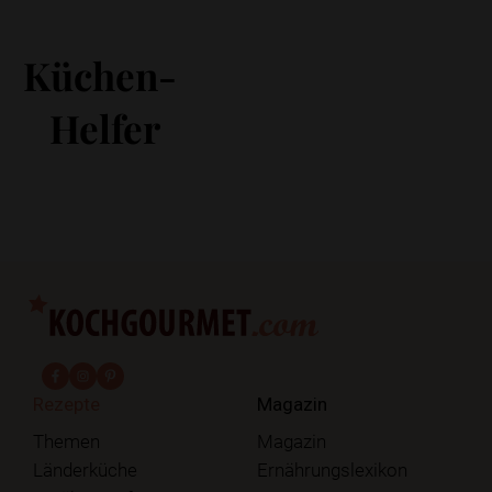
Küchen-
Helfer
fab fa-facebook-f
fab fa-instagram
fab fa-pinterest
Rezepte
Magazin
Themen
Magazin
Länderküche
Ernährungslexikon