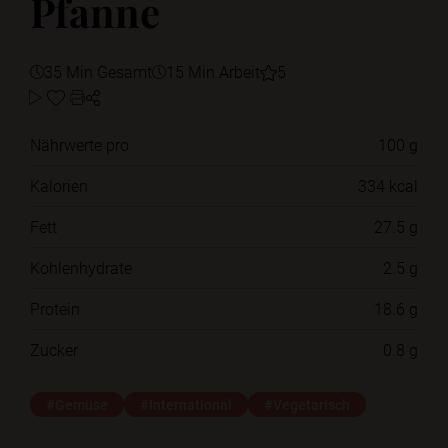
Pfanne
35 Min Gesamt
15 Min Arbeit
5
Nährwerte pro
100 g
Kalorien
334 kcal
Fett
27.5 g
Kohlenhydrate
2.5 g
Protein
18.6 g
Zucker
0.8 g
#Gemüse
#International
#Vegetarisch