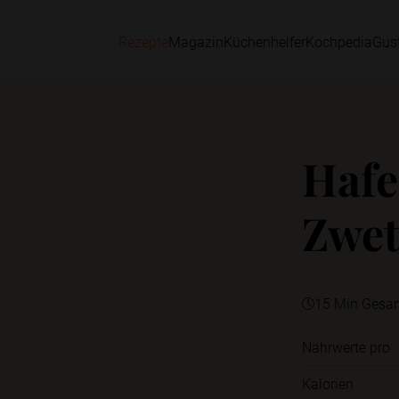
Rezepte
Magazin
Küchenhelfer
Kochpedia
Gus
Hafe
Zwe
15 Min Gesa
Nährwerte pro
Kalorien