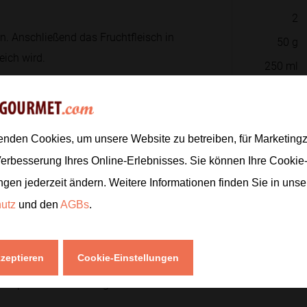
2
. Anschließend das Fruchtfleisch in
50
g
eich wird.
250
ml
1
TL
 langsam erhitzen und dabei
t.
enden Cookies, um unsere Website zu betreiben, für Marketin
Zur
Verbesserung Ihres Online-Erlebnisses. Sie können Ihre Cookie
ngen jederzeit ändern. Weitere Informationen finden Sie in uns
stücke dazugeben und alles einige
hutz
und den
AGBs
.
nd und ihr Aroma abgeben.
kzeptieren
Cookie-Einstellungen
in pürieren. Je nach gewünschter