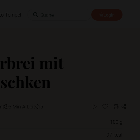
Suche
to Tempel
Login
rbrei mit
tschken
mt
5 Min Arbeit
5
100 g
Willst du das Rezept in einem Ordner
97 kcal
speichern?