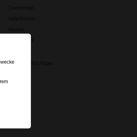
Zwetschken
Haferflocken
Wasser
Mandelmus
gzwecke
 Einkaufsliste hinzufügen
-
erem