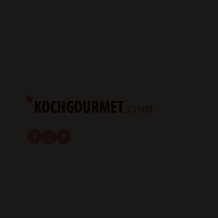
fab fa-facebook-f
fab fa-instagram
fab fa-pinterest