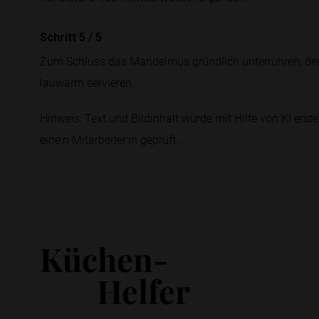
Schritt 5
/
5
Zum Schluss das Mandelmus gründlich unterrühren, den
lauwarm servieren.
Hinweis: Text und Bildinhalt wurde mit Hilfe von KI erstel
eine:n Mitarbeiter:in geprüft.
Küchen-
Helfer