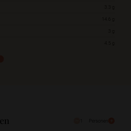
3.3 g
Neue Ordner
14.6 g
3 g
Schließen
Speichern
4.5 g
ten
1
Personen