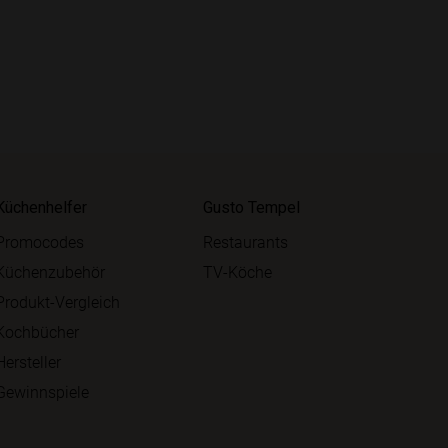
Küchenhelfer
Gusto Tempel
Promocodes
Restaurants
Küchenzubehör
TV-Köche
Produkt-Vergleich
Kochbücher
Hersteller
Gewinnspiele