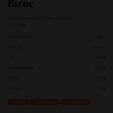
Birne
45 Min Gesamt
15 Min Arbeit
5
Nährwerte pro
100 g
Kalorien
119 kcal
Fett
3.4 g
Kohlenhydrate
18.4 g
Protein
4.7 g
Zucker
7.8 g
#Auflauf
#International
#Vegetarisch