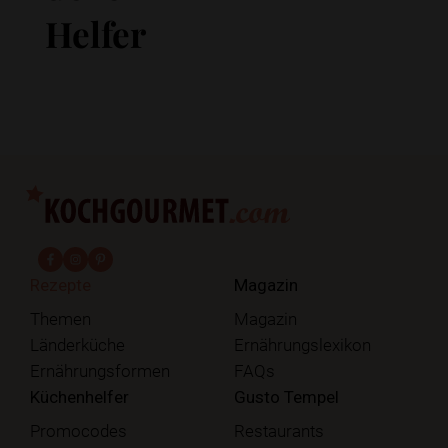
Helfer
fab fa-facebook-f
fab fa-instagram
fab fa-pinterest
Rezepte
Magazin
Themen
Magazin
Länderküche
Ernährungslexikon
Ernährungsformen
FAQs
Küchenhelfer
Gusto Tempel
Promocodes
Restaurants