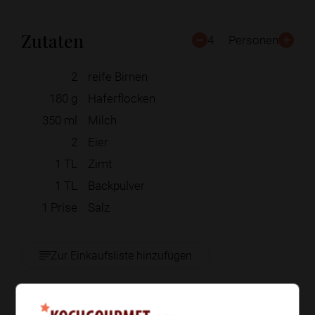
Zutaten
4
Personen
2
reife Birnen
180
g
Haferflocken
350
ml
Milch
2
Eier
1
TL
Zimt
1
TL
Backpulver
1
Prise
Salz
Zur Einkaufsliste hinzufügen