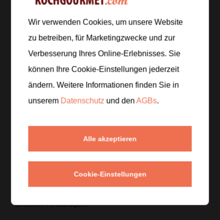
Schritt 1
/
8
Wir verwenden Cookies, um unsere Website
Hähnchenbrust in Streifen schneiden.
zu betreiben, für Marketingzwecke und zur
Verbesserung Ihres Online-Erlebnisses. Sie
Schritt 2
/
8
können Ihre Cookie-Einstellungen jederzeit
Brokkoli in Röschen teilen.
ändern. Weitere Informationen finden Sie in
unserem
Datenschutz
und den
AGBs
.
Schritt 3
/
8
Öl in einer Pfanne erhitzen.
Alle akzeptieren
Schritt 4
/
8
Hähnchen darin anbraten, bis es durchgegart ist.
Cookie-Einstellungen
Schritt 5
/
8
Brokkoli hinzufügen.