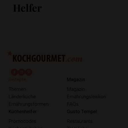
Helfer
fab fa-facebook-f
fab fa-instagram
fab fa-pinterest
Rezepte
Magazin
Themen
Magazin
Länderküche
Ernährungslexikon
Ernährungsformen
FAQs
Küchenhelfer
Gusto Tempel
Promocodes
Restaurants