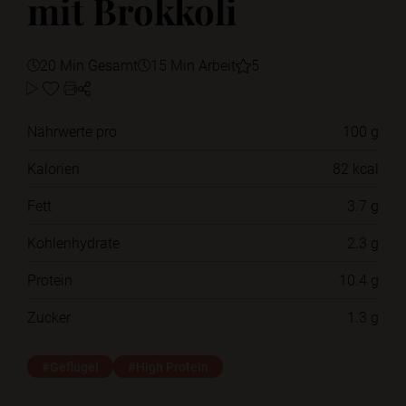
mit Brokkoli
20 Min Gesamt
15 Min Arbeit
5
Nährwerte pro
100 g
Kalorien
82 kcal
Fett
3.7 g
Kohlenhydrate
2.3 g
Protein
10.4 g
Zucker
1.3 g
#Geflügel
#High Protein