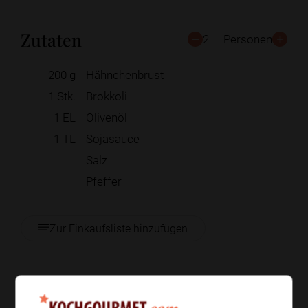
Zutaten
2
Personen
200
g
Hähnchenbrust
1
Stk.
Brokkoli
1
EL
Olivenöl
1
TL
Sojasauce
Salz
Pfeffer
Zur Einkaufsliste hinzufügen
Zubereitung