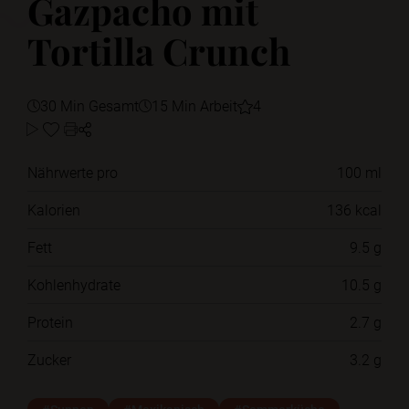
Gazpacho mit
Tortilla Crunch
30 Min Gesamt
15 Min Arbeit
4
Nährwerte pro
100 ml
Kalorien
136 kcal
Fett
9.5 g
Kohlenhydrate
10.5 g
Protein
2.7 g
Zucker
3.2 g