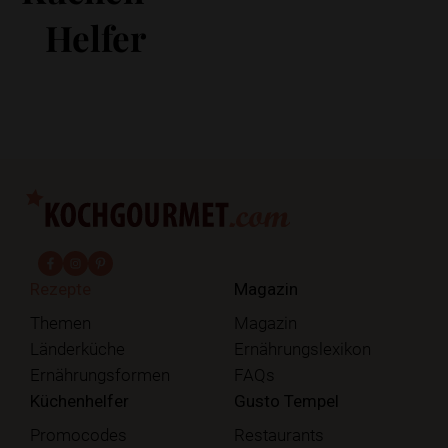
Helfer
fab fa-facebook-f
fab fa-instagram
fab fa-pinterest
Rezepte
Magazin
Themen
Magazin
Länderküche
Ernährungslexikon
Ernährungsformen
FAQs
Küchenhelfer
Gusto Tempel
Promocodes
Restaurants