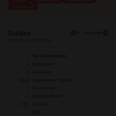
#Suppen
#Mexikanisch
#Sommerküche
#Vegetarisch
Zutaten
4
Personen
Normale Zubereitung
Für die Gazpacho:
2
Salatgurken
2
Avocados
300
g
griechischer Joghurt
1
Bio-Limette
1
Knoblauchzehe
2
EL
Olivenöl
Salz