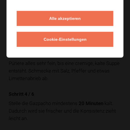
Schritt 2
/
6
Halbiere die Avocados, entferne die Kerne und löse
Alle akzeptieren
das Fruchtfleisch heraus. Gib Gurke, Avocado,
Joghurt, Limettensaft, Knoblauch und Olivenöl in
einen Mixer.
Cookie-Einstellungen
Schritt 3
/
6
Püriere alles sehr fein, bis eine cremige, kalte Suppe
entsteht. Schmecke mit Salz, Pfeffer und etwas
Limettenabrieb ab.
Schritt 4
/
6
Stelle die Gazpacho mindestens
20 Minuten
kalt.
Dadurch wird sie frischer und die Konsistenz zieht
leicht an.