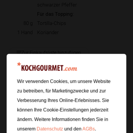
schwarzer Pfeffer
Für das Topping:
80
g
Tortilla-Chips
1
Hand
Koriander
Zur Einkaufsliste hinzufügen
Wir verwenden Cookies, um unsere Website
Zubereitung
zu betreiben, für Marketingzwecke und zur
Schritt 1
/
6
Verbesserung Ihres Online-Erlebnisses. Sie
Schäle die Gurken grob, halbiere sie längs und
können Ihre Cookie-Einstellungen jederzeit
entferne bei Bedarf die wässrigen Kerne. Schneide
ändern. Weitere Informationen finden Sie in
das Fruchtfleisch in Stücke.
unserem
Datenschutz
und den
AGBs
.