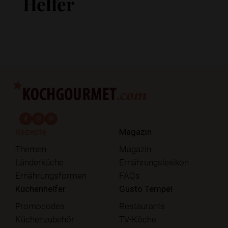
Helfer
fab fa-facebook-f
fab fa-instagram
fab fa-pinterest
Rezepte
Magazin
Themen
Magazin
Länderküche
Ernährungslexikon
Ernährungsformen
FAQs
Küchenhelfer
Gusto Tempel
Promocodes
Restaurants
Küchenzubehör
TV-Köche