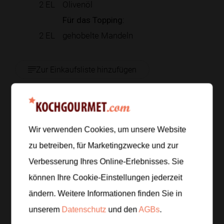
2
EL
Olivenöl
Für das Topping:
2
EL
gehobelte Mandeln
Zur Einkaufsliste hinzufügen
Zubereitung
Wir verwenden Cookies, um unsere Website
zu betreiben, für Marketingzwecke und zur
Schritt 1
/
7
Den grünen Spargel waschen. Den Grill auf mittlere
Verbesserung Ihres Online-Erlebnisses. Sie
Hitze vorheizen, damit der Spargel gleichmäßig gart
können Ihre Cookie-Einstellungen jederzeit
und Röstaromen bekommt.
ändern. Weitere Informationen finden Sie in
unserem
Datenschutz
und den
AGBs
.
Schritt 2
/
7