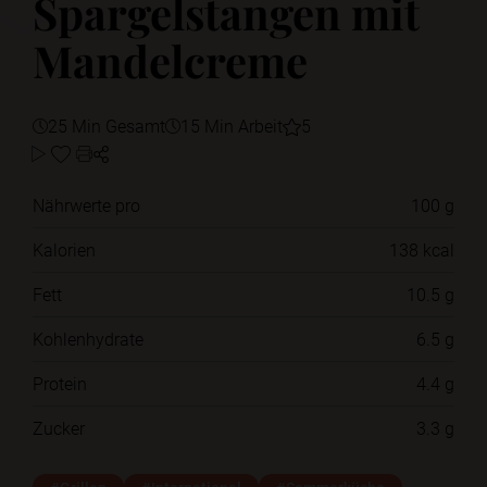
Spargelstangen mit
Mandelcreme
25 Min Gesamt
15 Min Arbeit
5
Nährwerte pro
100 g
Kalorien
138 kcal
Fett
10.5 g
Kohlenhydrate
6.5 g
Protein
4.4 g
Zucker
3.3 g