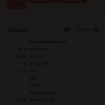
#Grillen
#International
#Sommerküche
#Vegan
Zutaten
4
Personen
Für die Mandelcreme:
80
g
Mandelmus
80
ml
Wasser
1
Bio-Zitrone
1
TL
Senf
Salz
Pfeffer
Für den Spargel:
600
g
grüner Spargel