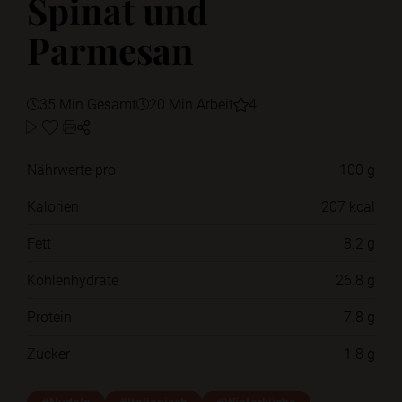
Spinat und
Parmesan
35 Min Gesamt
20 Min Arbeit
4
Nährwerte pro
100 g
Kalorien
207 kcal
Fett
8.2 g
Kohlenhydrate
26.8 g
Protein
7.8 g
Zucker
1.8 g