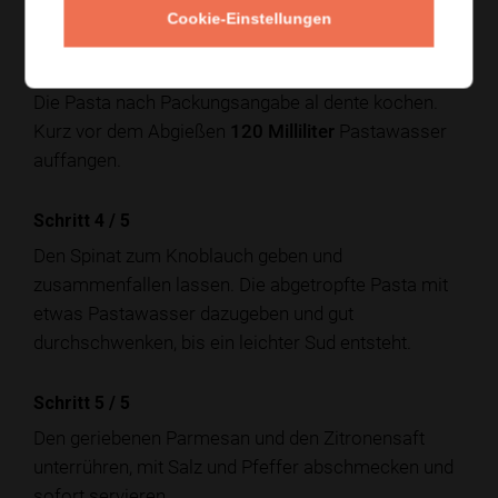
anschwitzen, ohne dass er braun wird.
Cookie-Einstellungen
Schritt 3
/
5
Die Pasta nach Packungsangabe al dente kochen.
Kurz vor dem Abgießen
120 Milliliter
Pastawasser
auffangen.
Schritt 4
/
5
Den Spinat zum Knoblauch geben und
zusammenfallen lassen. Die abgetropfte Pasta mit
etwas Pastawasser dazugeben und gut
durchschwenken, bis ein leichter Sud entsteht.
Schritt 5
/
5
Den geriebenen Parmesan und den Zitronensaft
unterrühren, mit Salz und Pfeffer abschmecken und
sofort servieren.