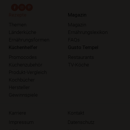
fab fa-facebook-f
fab fa-instagram
fab fa-pinterest
Rezepte
Magazin
Themen
Magazin
Länderküche
Ernährungslexikon
Ernährungsformen
FAQs
Küchenhelfer
Gusto Tempel
Promocodes
Restaurants
Küchenzubehör
TV-Köche
Produkt-Vergleich
Kochbücher
Hersteller
Gewinnspiele
Karriere
Kontakt
Impressum
Datenschutz