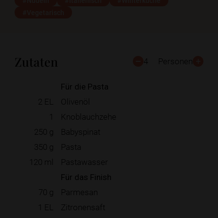
#Nudeln
#Italienisch
#Winterküche
#Vegetarisch
Zutaten
4
Personen
Für die Pasta
2
EL
Olivenöl
1
Knoblauchzehe
250
g
Babyspinat
350
g
Pasta
120
ml
Pastawasser
Für das Finish
70
g
Parmesan
1
EL
Zitronensaft