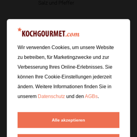
Salz und Pfeffer
Zur Einkaufsliste hinzufügen
Wir verwenden Cookies, um unsere Website
Zubereitung
zu betreiben, für Marketingzwecke und zur
Verbesserung Ihres Online-Erlebnisses. Sie
Schritt 1
/
5
können Ihre Cookie-Einstellungen jederzeit
Reichlich Salzwasser für die Pasta aufsetzen. Den
ändern. Weitere Informationen finden Sie in
Babyspinat waschen und gut abtropfen lassen, die
Knoblauchzehe schälen und fein schneiden.
unserem
Datenschutz
und den
AGBs
.
Schritt 2
/
5
Alle akzeptieren
Das Olivenöl in einer großen Pfanne erhitzen und
den Knoblauch darin bei mittlerer Hitze duftend