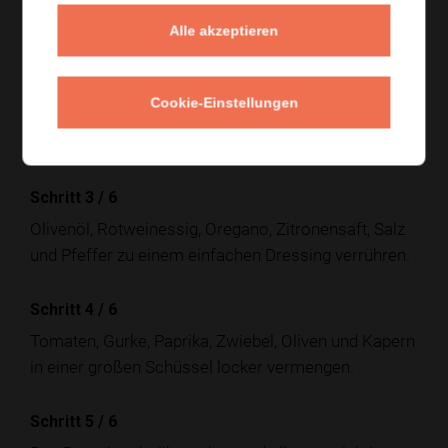
schneiden.
Alle akzeptieren
Schritt 2
/
6
Die Zwiebel schälen und in feine Ringe schneiden.
Cookie-Einstellungen
Den Feta in grobe Stücke brechen oder als Stück auf
dem Salat lassen.
Schritt 3
/
6
Olivenöl, Rotweinessig, Oregano, Zitronensaft, Salz
und Pfeffer zu einem einfachen Dressing verrühren.
Schritt 4
/
6
Tomaten, Gurke, Paprika, Zwiebel, Oliven und Kapern
in einer großen Schüssel locker vermengen.
Schritt 5
/
6