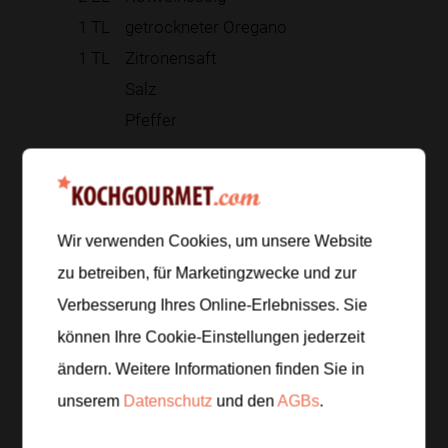
1
TL
getrockneter Oregano
1
TL
Zitronensaft
Salz
Pfeffer
Zur Einkaufsliste hinzufügen
Wir verwenden Cookies, um unsere Website
zu betreiben, für Marketingzwecke und zur
Zubereitung
Verbesserung Ihres Online-Erlebnisses. Sie
können Ihre Cookie-Einstellungen jederzeit
Schritt 1
/
6
ändern. Weitere Informationen finden Sie in
Die Tomaten waschen und in Spalten schneiden. Die
Gurke längs halbieren und in Halbmonde schneiden.
unserem
Datenschutz
und den
AGBs
.
Die Paprika entkernen und in mundgerechte Stücke