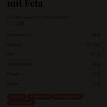
mit Feta
15 Min Gesamt
15 Min Arbeit
4
Nährwerte pro
100 g
Kalorien
132 kcal
Fett
10.7 g
Kohlenhydrate
4.3 g
Protein
3.1 g
Zucker
2.9 g
#Salate
#Griechisch
#Sommerfeste
#Vegetarisch