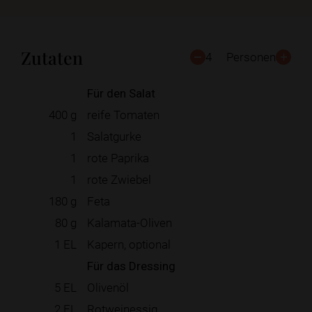
Zutaten
4
Personen
Für den Salat
400
g
reife Tomaten
1
Salatgurke
1
rote Paprika
1
rote Zwiebel
180
g
Feta
80
g
Kalamata-Oliven
1
EL
Kapern, optional
Für das Dressing
5
EL
Olivenöl
2
EL
Rotweinessig