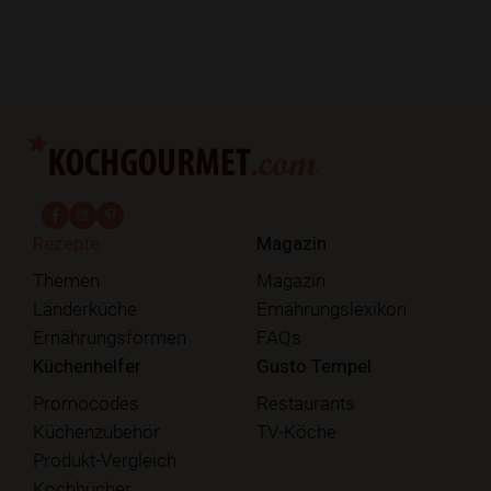
fab fa-facebook-f
fab fa-instagram
fab fa-pinterest
Rezepte
Magazin
Themen
Magazin
Länderküche
Ernährungslexikon
Ernährungsformen
FAQs
Küchenhelfer
Gusto Tempel
Promocodes
Restaurants
Küchenzubehör
TV-Köche
Produkt-Vergleich
Kochbücher