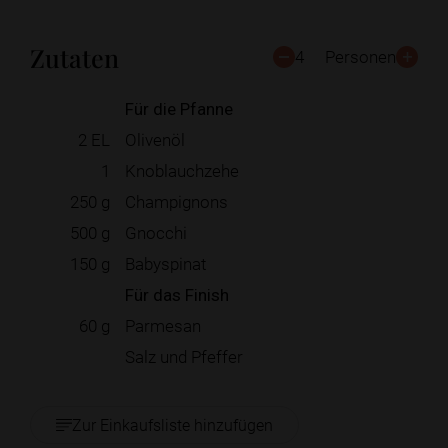
Zutaten
4
Personen
Für die Pfanne
2
EL
Olivenöl
1
Knoblauchzehe
250
g
Champignons
500
g
Gnocchi
150
g
Babyspinat
Für das Finish
60
g
Parmesan
Salz und Pfeffer
Zur Einkaufsliste hinzufügen