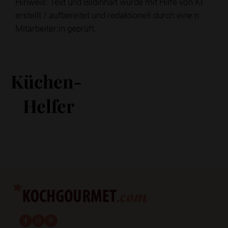
Hinweis: Text und Bildinhalt wurde mit Hilfe von KI
erstellt / aufbereitet und redaktionell durch eine:n
Mitarbeiter:in geprüft.
Küchen-
Helfer
fab fa-facebook-f
fab fa-instagram
fab fa-pinterest