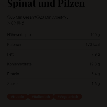
Spinat und Pilzen
35 Min Gesamt
20 Min Arbeit
5
Nährwerte pro
100 g
Kalorien
170 kcal
Fett
7.9 g
Kohlenhydrate
19.3 g
Protein
6.4 g
Zucker
1.6 g
#Nudeln
#Italienisch
#Vegetarisch