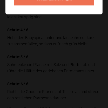
Gib die Gnocchi in die Pfanne und brate sie
5 bis 7
Minuten
mit, bis sie rundum goldbraun und außen
leicht knusprig sind.
Schritt 4
/
6
Hebe den Babyspinat unter und lasse ihn nur kurz
zusammenfallen, sodass er frisch grün bleibt.
Schritt 5
/
6
Schmecke die Pfanne mit Salz und Pfeffer ab und
rühre die Hälfte des geriebenen Parmesans unter.
Schritt 6
/
6
Richte die Gnocchi-Pfanne auf Tellern an und streue
den restlichen Parmesan darüber.