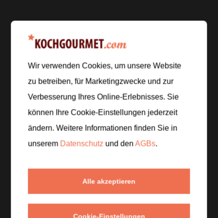
Zubereitung
Schritt 1
/
6
Wir verwenden Cookies, um unsere Website
Schäle und hacke die Knoblauchzehe fein. Putze die
zu betreiben, für Marketingzwecke und zur
Champignons und schneide sie in Scheiben. Wasche
Verbesserung Ihres Online-Erlebnisses. Sie
den Babyspinat und lasse ihn abtropfen. Reibe den
können Ihre Cookie-Einstellungen jederzeit
Parmesan.
ändern. Weitere Informationen finden Sie in
unserem
Datenschutz
und den
AGBs
.
Schritt 2
/
6
Erhitze das Olivenöl in einer großen Pfanne und
brate die Champignons bei kräftiger Hitze goldbraun.
Alle akzeptieren
Gib den Knoblauch dazu und brate ihn kurz mit.
Schritt 3
/
6
Cookie-Einstellungen