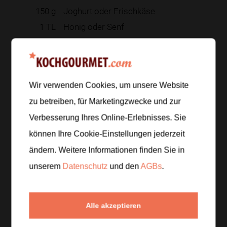
150
g
Joghurt oder Frischkäse
1
TL
Honig oder Senf
Salz und Pfeffer
2
EL
geröstete Kerne oder Nüsse
Frische Kräuter nach Geschmack
Wir verwenden Cookies, um unsere Website
zu betreiben, für Marketingzwecke und zur
Zur Einkaufsliste hinzufügen
Verbesserung Ihres Online-Erlebnisses. Sie
können Ihre Cookie-Einstellungen jederzeit
ändern. Weitere Informationen finden Sie in
Zubereitung
unserem
Datenschutz
und den
AGBs
.
Schritt 1
/
4
Gnocchi in einer großen Pfanne mit etwas Olivenöl
Alle akzeptieren
anbraten, bis sie außen goldbraun und innen weich