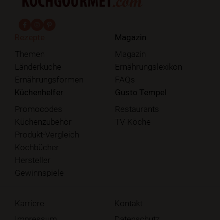
fab fa-facebook-f
fab fa-instagram
fab fa-pinterest
Rezepte
Magazin
Themen
Magazin
Länderküche
Ernährungslexikon
Ernährungsformen
FAQs
Küchenhelfer
Gusto Tempel
Promocodes
Restaurants
Küchenzubehör
TV-Köche
Produkt-Vergleich
Kochbücher
Hersteller
Gewinnspiele
Karriere
Kontakt
Impressum
Datenschutz