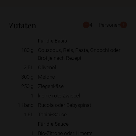
Zutaten
4
Personen
Für die Basis
180
g
Couscous, Reis, Pasta, Gnocchi oder
Brot je nach Rezept
2
EL
Olivenöl
300
g
Melone
250
g
Ziegenkäse
1
kleine rote Zwiebel
1
Hand
Rucola oder Babyspinat
1
EL
Tahini-Sauce
Für die Sauce
1
Bio-Zitrone oder Limette