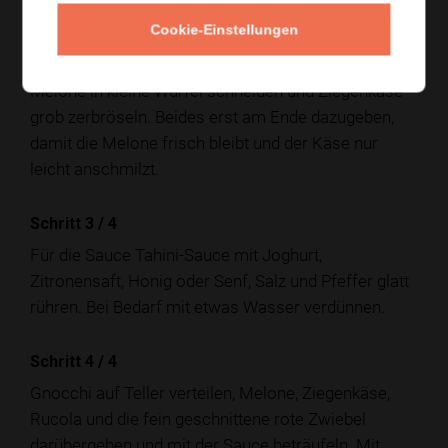
sind. Dabei regelmäßig wenden.
Cookie-Einstellungen
Schritt 2
/
4
Melone in kleine Würfel schneiden und Ziegenkäse
grob zerbröseln. Beides erst am Ende dazugeben,
damit die Melone frisch bleibt und der Käse nur
leicht anschmilzt.
Schritt 3
/
4
Für die Sauce Tahini-Sauce mit Joghurt,
Zitronensaft, Honig oder Senf, Salz und Pfeffer glatt
rühren. Bei Bedarf mit etwas Wasser verdünnen.
Schritt 4
/
4
Gnocchi auf Teller verteilen, Melone, Ziegenkäse,
Rucola und die fein geschnittene rote Zwiebel
darübergeben und mit der Sauce beträufeln. Mit