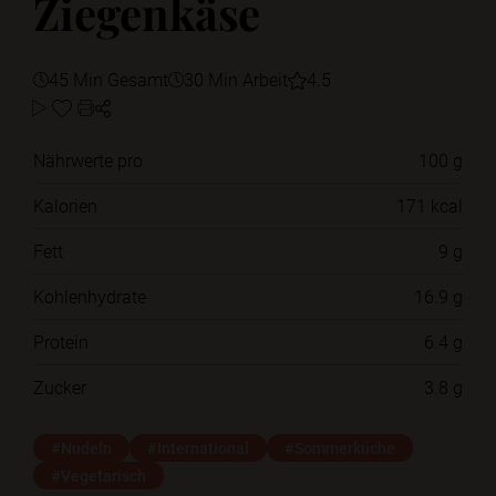
Ziegenkäse
45 Min Gesamt
30 Min Arbeit
4.5
Nährwerte pro
100 g
Kalorien
171 kcal
Fett
9 g
Kohlenhydrate
16.9 g
Protein
6.4 g
Zucker
3.8 g
#Nudeln
#International
#Sommerküche
#Vegetarisch