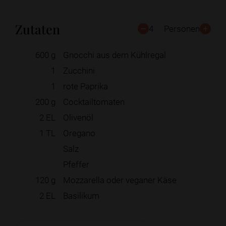
Zutaten
4
Personen
600
g
Gnocchi aus dem Kühlregal
1
Zucchini
1
rote Paprika
200
g
Cocktailtomaten
2
EL
Olivenöl
1
TL
Oregano
Salz
Pfeffer
120
g
Mozzarella oder veganer Käse
2
EL
Basilikum