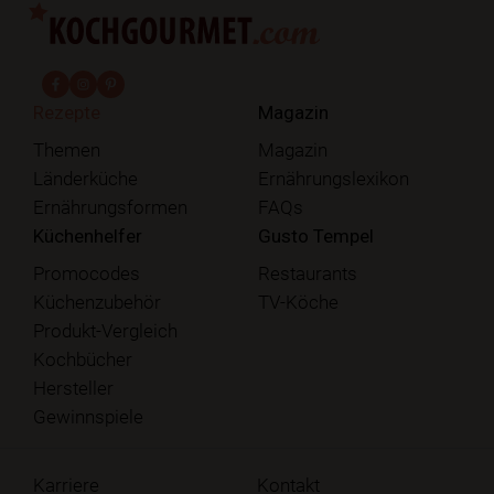
fab fa-facebook-f
fab fa-instagram
fab fa-pinterest
Rezepte
Magazin
Themen
Magazin
Länderküche
Ernährungslexikon
Ernährungsformen
FAQs
Küchenhelfer
Gusto Tempel
Promocodes
Restaurants
Küchenzubehör
TV-Köche
Produkt-Vergleich
Kochbücher
Hersteller
Gewinnspiele
Karriere
Kontakt