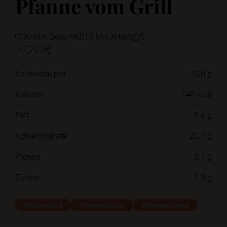
Pfanne vom Grill
30 Min Gesamt
15 Min Arbeit
5
Nährwerte pro
100 g
Kalorien
148 kcal
Fett
5.4 g
Kohlenhydrate
20.4 g
Protein
5.1 g
Zucker
1.9 g
#Streetfood
#International
#Sommerfeste