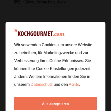
Zur Einkaufsliste hinzufügen
Zubereitung
Schritt 1
/
7
Wir verwenden Cookies, um unsere Website
Den Grill auf mittlere Hitze vorheizen und Zucchini,
zu betreiben, für Marketingzwecke und zur
Paprika und Cocktailtomaten gründlich waschen.
Verbesserung Ihres Online-Erlebnisses. Sie
Schritt 2
/
7
können Ihre Cookie-Einstellungen jederzeit
Gnocchi, Zucchini, Paprika und Tomaten in eine
ändern. Weitere Informationen finden Sie in
Grillschale geben.
unserem
Datenschutz
und den
AGBs
.
Schritt 3
/
7
Alles mit Olivenöl, Oregano, Salz und Pfeffer
Alle akzeptieren
vermengen.