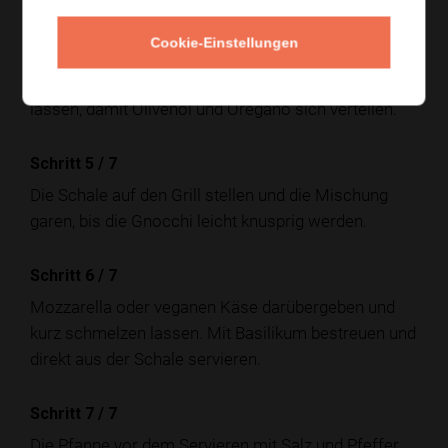
Cookie-Einstellungen
Schritt 4
/
7
Die Gnocchi-Gemüse-Mischung kurz durchziehen
lassen, damit Olivenöl und Oregano sich verteilen.
Schritt 5
/
7
Die Schale auf den Grill stellen und die Mischung
garen, bis die Gnocchi leicht knusprig werden.
Schritt 6
/
7
Mozzarella oder veganen Käse darübergeben und
kurz schmelzen lassen. Mit Basilikum bestreuen und
direkt aus der Schale servieren.
Schritt 7
/
7
Die Pfanne vor dem Servieren mit Salz und Pfeffer