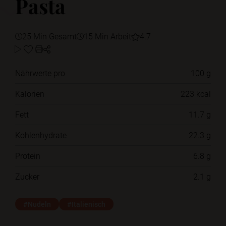
Pasta
25 Min Gesamt
15 Min Arbeit
4.7
Nährwerte pro
100 g
Kalorien
223 kcal
Fett
11.7 g
Kohlenhydrate
22.3 g
Protein
6.8 g
Zucker
2.1 g
#Nudeln
#Italienisch