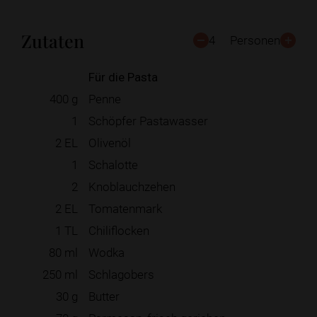
Zutaten
4
Personen
Für die Pasta
400
g
Penne
1
Schöpfer Pastawasser
2
EL
Olivenöl
1
Schalotte
2
Knoblauchzehen
2
EL
Tomatenmark
1
TL
Chiliflocken
80
ml
Wodka
250
ml
Schlagobers
30
g
Butter