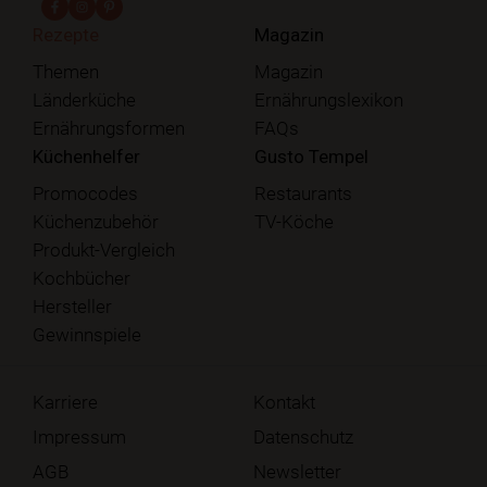
fab fa-facebook-f
fab fa-instagram
fab fa-pinterest
Rezepte
Magazin
Themen
Magazin
Länderküche
Ernährungslexikon
Ernährungsformen
FAQs
Küchenhelfer
Gusto Tempel
Promocodes
Restaurants
Küchenzubehör
TV-Köche
Produkt-Vergleich
Kochbücher
Hersteller
Gewinnspiele
Karriere
Kontakt
Impressum
Datenschutz
AGB
Newsletter