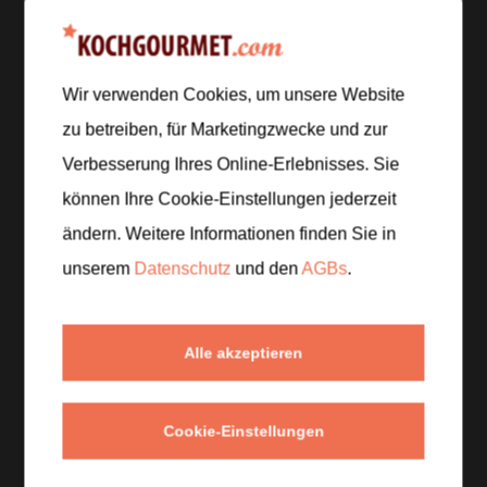
Zubereitung
Wir verwenden Cookies, um unsere Website
zu betreiben, für Marketingzwecke und zur
Schritt 1
/
5
Den Backofen auf
200 °C Ober-/Unterhitze
Verbesserung Ihres Online-Erlebnisses. Sie
vorheizen. Die Auberginen längs halbieren und die
können Ihre Cookie-Einstellungen jederzeit
Schnittfläche rautenförmig einschneiden.
ändern. Weitere Informationen finden Sie in
unserem
Datenschutz
und den
AGBs
.
Schritt 2
/
5
Die Auberginen mit dem Olivenöl bestreichen, salzen
und mit der Schnittfläche nach oben
etwa 30 bis 35
Alle akzeptieren
Minuten
schmoren, bis das Fruchtfleisch weich und
goldbraun ist.
Cookie-Einstellungen
Schritt 3
/
5