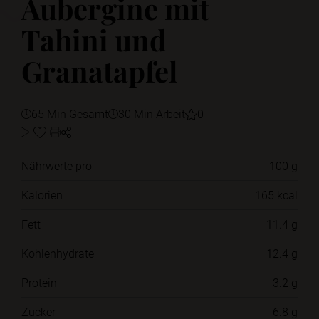
Aubergine mit
Tahini und
Granatapfel
65 Min Gesamt
30 Min Arbeit
0
Nährwerte pro
100 g
Kalorien
165 kcal
Fett
11.4 g
Kohlenhydrate
12.4 g
Protein
3.2 g
Zucker
6.8 g