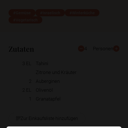
#Gemüse
#Israelisch
#Winterküche
#Vegetarisch
Zutaten
4
Personen
3
EL
Tahini
Zitrone und Kräuter
2
Auberginen
2
EL
Olivenöl
1
Granatapfel
Zur Einkaufsliste hinzufügen