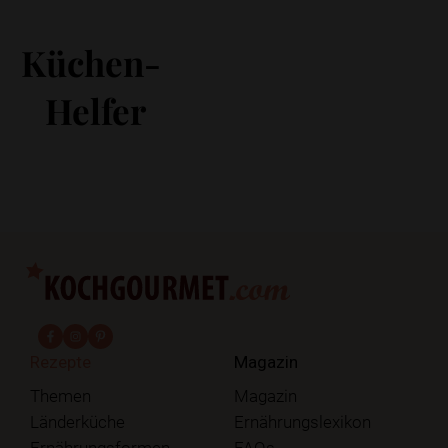
Küchen-
Helfer
fab fa-facebook-f
fab fa-instagram
fab fa-pinterest
Rezepte
Magazin
Themen
Magazin
Länderküche
Ernährungslexikon
Ernährungsformen
FAQs