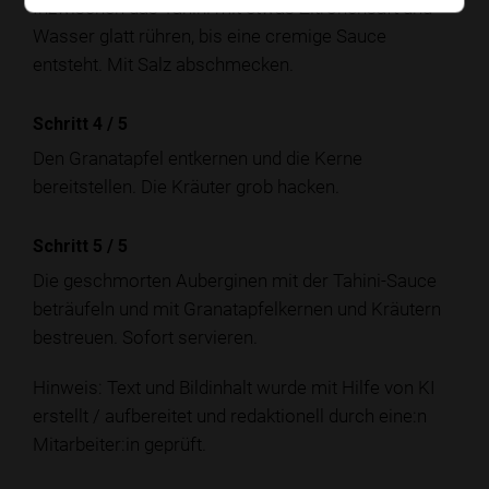
Inzwischen das Tahini mit etwas Zitronensaft und
Wasser glatt rühren, bis eine cremige Sauce
entsteht. Mit Salz abschmecken.
Schritt 4
/
5
Den Granatapfel entkernen und die Kerne
bereitstellen. Die Kräuter grob hacken.
Schritt 5
/
5
Die geschmorten Auberginen mit der Tahini-Sauce
beträufeln und mit Granatapfelkernen und Kräutern
bestreuen. Sofort servieren.
Hinweis: Text und Bildinhalt wurde mit Hilfe von KI
erstellt / aufbereitet und redaktionell durch eine:n
Mitarbeiter:in geprüft.