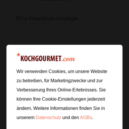
Zur Einkaufsliste hinzufügen
Zubereitung
Schritt 1
/
7
Die Zucchini gründlich waschen. Den Grill auf
Wir verwenden Cookies, um unsere Website
mittlere Hitze vorheizen, damit er beim Auflegen der
zu betreiben, für Marketingzwecke und zur
Zucchini gut durchgeheizt ist.
Verbesserung Ihres Online-Erlebnisses. Sie
können Ihre Cookie-Einstellungen jederzeit
Schritt 2
/
7
ändern. Weitere Informationen finden Sie in
Die Zucchini der Länge nach in Scheiben schneiden
unserem
Datenschutz
und den
AGBs
.
und mit Olivenöl, Salz und Pfeffer einreiben.