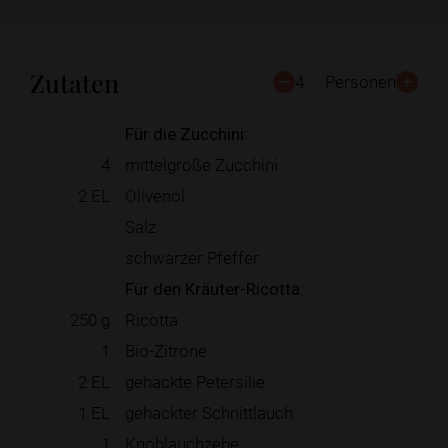
Zutaten
4
Personen
Für die Zucchini:
4
mittelgroße Zucchini
2
EL
Olivenöl
Salz
schwarzer Pfeffer
Für den Kräuter-Ricotta:
250
g
Ricotta
1
Bio-Zitrone
2
EL
gehackte Petersilie
1
EL
gehackter Schnittlauch
1
Knoblauchzehe