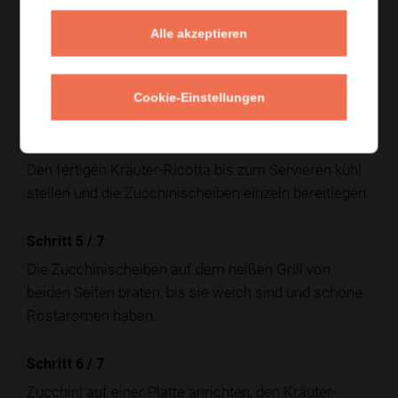
Schritt 3
/
7
Alle akzeptieren
Den Ricotta mit Zitronenschale, etwas Zitronensaft,
Kräutern und fein geriebenem Knoblauch glatt
rühren.
Cookie-Einstellungen
Schritt 4
/
7
Den fertigen Kräuter-Ricotta bis zum Servieren kühl
stellen und die Zucchinischeiben einzeln bereitlegen.
Schritt 5
/
7
Die Zucchinischeiben auf dem heißen Grill von
beiden Seiten braten, bis sie weich sind und schöne
Röstaromen haben.
Schritt 6
/
7
Zucchini auf einer Platte anrichten, den Kräuter-