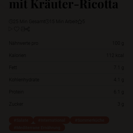
mit Kräuter-Ricotta
25 Min Gesamt
15 Min Arbeit
5
Nährwerte pro
100 g
Kalorien
112 kcal
Fett
7.1 g
Kohlenhydrate
4.1 g
Protein
6.1 g
Zucker
3 g
#Salate
#International
#Sommerküche
#Mediterrane Ernährung