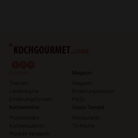
fab fa-facebook-f
fab fa-instagram
fab fa-pinterest
Rezepte
Magazin
Themen
Magazin
Länderküche
Ernährungslexikon
Ernährungsformen
FAQs
Küchenhelfer
Gusto Tempel
Promocodes
Restaurants
Küchenzubehör
TV-Köche
Produkt-Vergleich