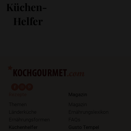
Küchen-
Helfer
fab fa-facebook-f
fab fa-instagram
fab fa-pinterest
Rezepte
Magazin
Themen
Magazin
Länderküche
Ernährungslexikon
Ernährungsformen
FAQs
Küchenhelfer
Gusto Tempel