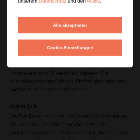
unserem
Datenschutz
und den
AGBs
.
schneiden. Den Koriander grob hacken und die
Hälfte beiseitelegen. Das Gemüse mit dem gut
abgetropften Mais vermengen und mit Salz
Alle akzeptieren
abschmecken.
Schritt 2
/
4
Cookie-Einstellungen
Avocado halbieren, Kern und Schale entfernen und
das Fruchtfleisch grob würfeln. Mit dem Saft der
Limette und dem Olivenöl fein pürieren. Die
Avocadocreme mit Salz und Pfeffer abschmecken
und bis zum Servieren kühl stellen.
Schritt 3
/
4
Die Tortillas kurz von beiden Seiten auf dem heißen
Grill angrillen. Anschließend die Hälfte mit
geriebenem Gouda und der Gemüsefüllung belegen,