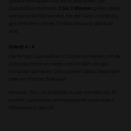
zusammenklappen und leicht andrücken. Die
Quesadillas nochmals
2 bis 3 Minuten
grillen, dabei
einmal vorsichtig wenden, bis der Käse vollständig
geschmolzen und die Tortillas knusprig gebräunt
sind.
Schritt 4
/
4
Die fertigen Quesadillas in Stücke schneiden, mit der
Avocadocreme servieren und mit dem übrigen
Koriander garnieren. Dazu passen Salsa, Sauerrahm
oder ein frischer Blattsalat.
Hinweis: Text und Bildinhalt wurde mit Hilfe von KI
erstellt / aufbereitet und redaktionell durch eine:n
Mitarbeiter:in geprüft.