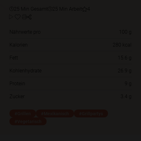
25 Min Gesamt
25 Min Arbeit
4
Nährwerte pro
100 g
Kalorien
280 kcal
Fett
15.6 g
Kohlenhydrate
26.9 g
Protein
9 g
Zucker
3.4 g
#Grillen
#Mexikanisch
#Grillpartys
#Vegetarisch