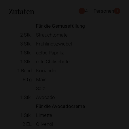
Zutaten
4
Personen
Für die Gemüsefüllung
2
Stk.
Strauchtomate
3
Stk.
Frühlingszwiebel
1
Stk.
gelbe Paprika
1
Stk.
rote Chilischote
1
Bund
Koriander
80
g
Mais
Salz
1
Stk.
Avocado
Für die Avocadocreme
1
Stk.
Limette
2
EL
Olivenöl