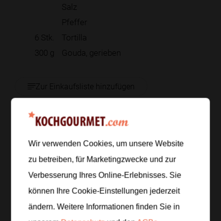
Salz
Pfeffer
6
Stk.
Tortilla
300
g
Gouda, gerieben
Zur Einkaufsliste hinzufügen
Zubereitung
Wir verwenden Cookies, um unsere Website
zu betreiben, für Marketingzwecke und zur
Schritt 1
/
4
Verbesserung Ihres Online-Erlebnisses. Sie
Strauchtomaten, Frühlingszwiebeln, Paprika,
Chilischote und Koriander waschen. Tomaten und
können Ihre Cookie-Einstellungen jederzeit
Paprika entkernen und klein würfeln.
ändern. Weitere Informationen finden Sie in
Frühlingszwiebeln und Chilischote in feine Ringe