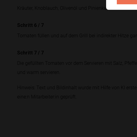
Kräuter, Knoblauch, Olivenöl und Pinienkerne unter de
Schritt 6
/
7
Tomaten füllen und auf dem Grill bei indirekter Hitze ga
Schritt 7
/
7
Die gefüllten Tomaten vor dem Servieren mit Salz, Pfef
und warm servieren.
Hinweis: Text und Bildinhalt wurde mit Hilfe von KI erstel
eine:n Mitarbeiter:in geprüft.