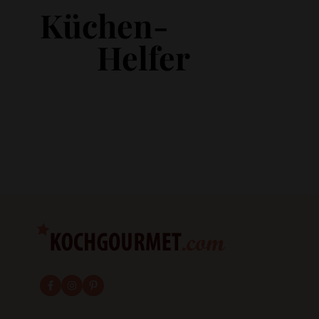
Küchen-
Helfer
fab fa-facebook-f
fab fa-instagram
fab fa-pinterest