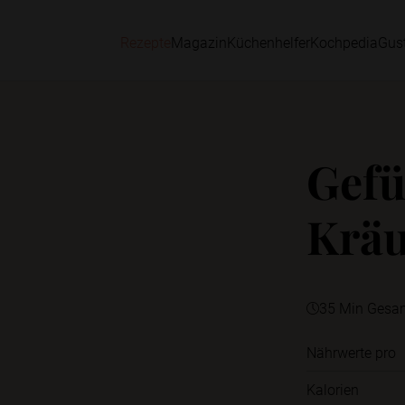
Rezepte
Magazin
Küchenhelfer
Kochpedia
Gus
Gefü
Kräu
35 Min Gesa
Nährwerte pro
Kalorien