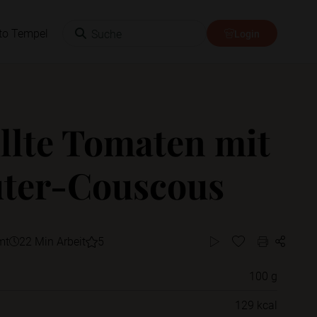
Suche
to Tempel
Login
llte Tomaten mit
ter-Couscous
mt
22 Min Arbeit
5
100 g
Willst du das Rezept in einem Ordner
129 kcal
speichern?