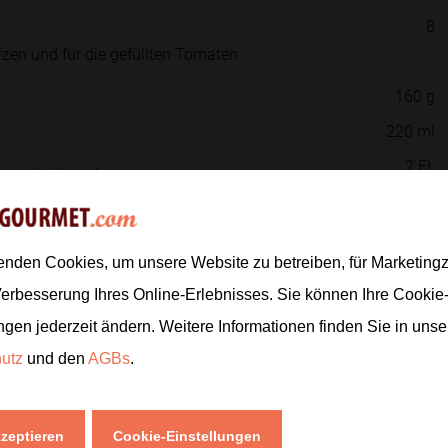
8
izen und für die gefüllten Tomaten
160
g
220
ml
2
EL
nen leicht salzen.
2
EL
2
EL
len lassen.
enden Cookies, um unsere Website zu betreiben, für Marketin
1
Verbesserung Ihres Online-Erlebnisses. Sie können Ihre Cookie
40
g
ngen jederzeit ändern. Weitere Informationen finden Sie in uns
ten und beiseitestellen, während der
hutz
und den
AGBs
.
Zur
kzeptieren
Cookie-Einstellungen