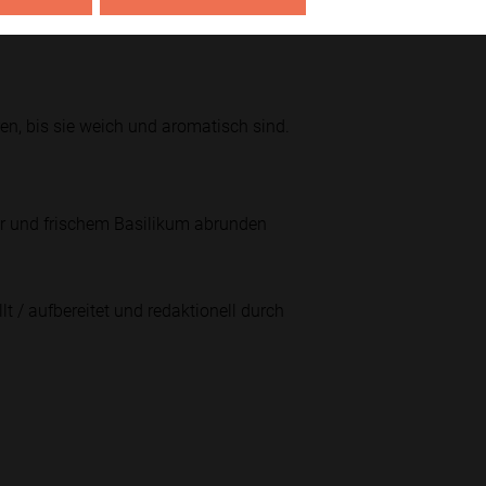
n Couscous mischen.
ren, bis sie weich und aromatisch sind.
fer und frischem Basilikum abrunden
lt / aufbereitet und redaktionell durch