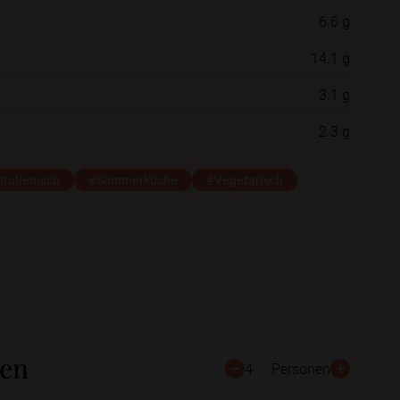
6.6 g
Neue Ordner
14.1 g
3.1 g
Schließen
Speichern
2.3 g
Italienisch
#Sommerküche
#Vegetarisch
ten
4
Personen