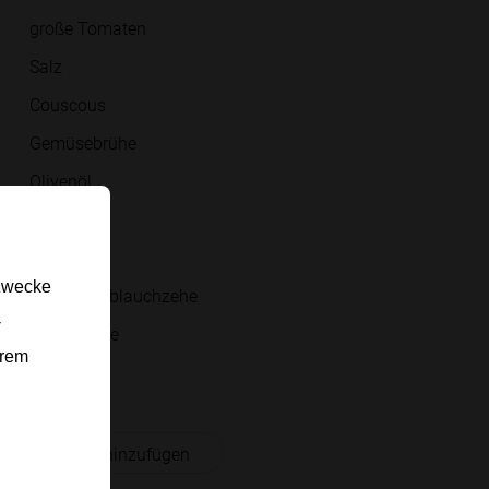
große Tomaten
Salz
Couscous
Gemüsebrühe
Olivenöl
Basilikum
Petersilie
gzwecke
kleine Knoblauchzehe
-
Pinienkerne
erem
Pfeffer
 Einkaufsliste hinzufügen