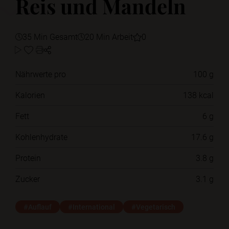
Reis und Mandeln
35 Min Gesamt
20 Min Arbeit
0
Nährwerte pro
100 g
Kalorien
138 kcal
Fett
6 g
Kohlenhydrate
17.6 g
Protein
3.8 g
Zucker
3.1 g
#Auflauf
#International
#Vegetarisch