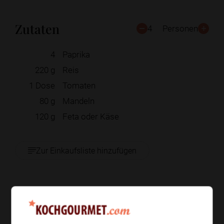
Zutaten
4
Personen
4
Paprika
220
g
Reis
1
Dose
Tomaten
80
g
Mandeln
120
g
Feta oder Käse
Zur Einkaufsliste hinzufügen
Zubereitung