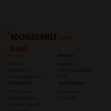
fab fa-facebook-f
fab fa-instagram
fab fa-pinterest
Rezepte
Magazin
Themen
Magazin
Länderküche
Ernährungslexikon
Ernährungsformen
FAQs
Küchenhelfer
Gusto Tempel
Promocodes
Restaurants
Küchenzubehör
TV-Köche
Produkt-Vergleich
Kochbücher