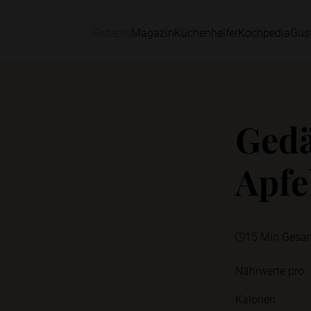
Rezepte
Magazin
Küchenhelfer
Kochpedia
Gus
Ged
Apfe
15 Min Gesa
Nährwerte pro
Kalorien