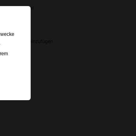
großer Apfel
Wasser
gzwecke
 Einkaufsliste hinzufügen
-
erem