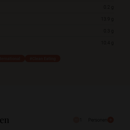
0.2 g
Neue Ordner
13.9 g
0.3 g
Schließen
Speichern
10.4 g
ternational
#Clean Eating
ten
1
Personen