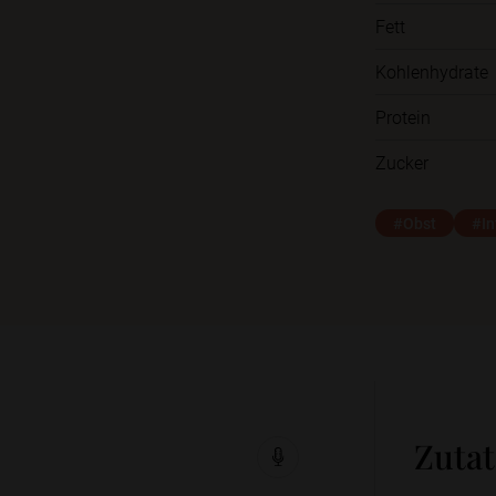
Fett
Kohlenhydrate
Protein
Zucker
#Obst
#In
Zuta