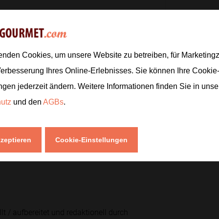
1
ruchtfleisch in dicke Spalten
100
ml
n.
enden Cookies, um unsere Website zu betreiben, für Marketin
Zur
Verbesserung Ihres Online-Erlebnisses. Sie können Ihre Cookie
felspalten hineingeben. Anschließend
ngen jederzeit ändern. Weitere Informationen finden Sie in uns
 weich sind.
hutz
und den
AGBs
.
kzeptieren
Cookie-Einstellungen
men und kurz abkühlen lassen.
lt / aufbereitet und redaktionell durch