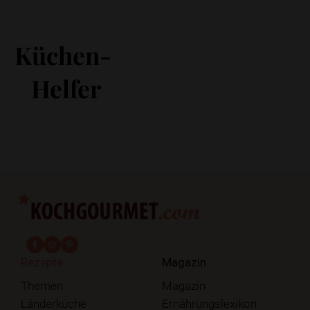
Küchen-
Helfer
fab fa-facebook-f
fab fa-instagram
fab fa-pinterest
Rezepte
Magazin
Themen
Magazin
Länderküche
Ernährungslexikon