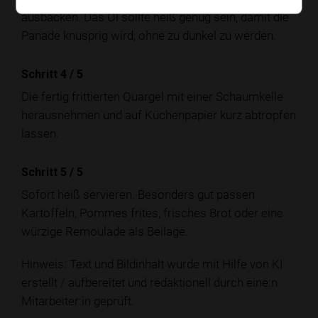
ausbacken. Das Öl sollte heiß genug sein, damit die
Panade knusprig wird, ohne zu dunkel zu werden.
Schritt 4
/
5
Die fertig frittierten Quargel mit einer Schaumkelle
herausnehmen und auf Küchenpapier kurz abtropfen
lassen.
Schritt 5
/
5
Sofort heiß servieren. Besonders gut passen
Kartoffeln, Pommes frites, frisches Brot oder eine
würzige Remoulade als Beilage.
Hinweis: Text und Bildinhalt wurde mit Hilfe von KI
erstellt / aufbereitet und redaktionell durch eine:n
Mitarbeiter:in geprüft.