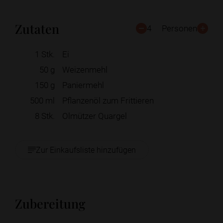
Zutaten
4
Personen
1
Stk.
Ei
50
g
Weizenmehl
150
g
Paniermehl
500
ml
Pflanzenöl zum Frittieren
8
Stk.
Olmützer Quargel
Zur Einkaufsliste hinzufügen
Zubereitung