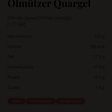
Olmützer Quargel
45 Min Gesamt
15 Min Arbeit
5
Nährwerte pro
100 g
Kalorien
286 kcal
Fett
17.6 g
Kohlenhydrate
17.8 g
Protein
14.5 g
Zucker
1.5 g
#Käse
#Tschechisch
#Vegetarisch