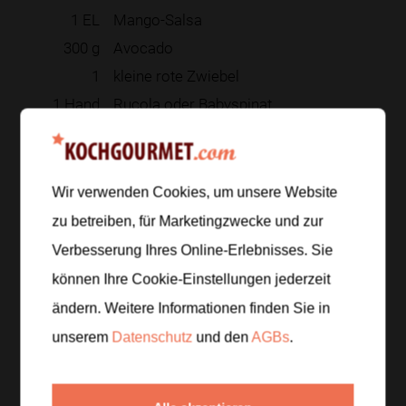
1
EL
Mango-Salsa
300
g
Avocado
1
kleine rote Zwiebel
1
Hand
Rucola oder Babyspinat
Für das Finish
2
EL
geröstete Kerne oder Nüsse
Frische Kräuter nach Geschmack
Wir verwenden Cookies, um unsere Website
zu betreiben, für Marketingzwecke und zur
Zur Einkaufsliste hinzufügen
Verbesserung Ihres Online-Erlebnisses. Sie
können Ihre Cookie-Einstellungen jederzeit
ändern. Weitere Informationen finden Sie in
unserem
Datenschutz
und den
AGBs
.
Zubereitung
Schritt 1
/
4