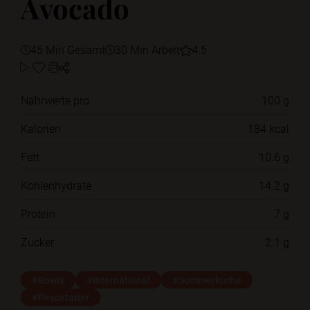
Avocado
45 Min Gesamt
30 Min Arbeit
4.5
Nährwerte pro
100 g
Kalorien
184 kcal
Fett
10.6 g
Kohlenhydrate
14.2 g
Protein
7 g
Zucker
2.1 g
#Bowls
#International
#Sommerküche
#Pescetarier