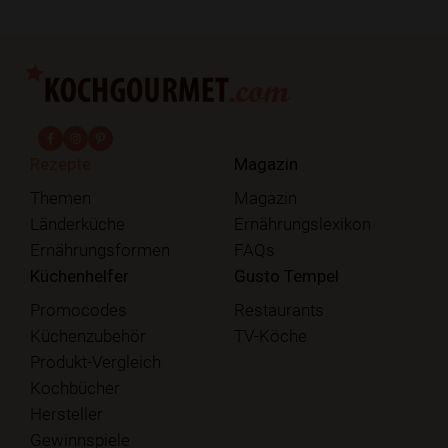
fab fa-facebook-f
fab fa-instagram
fab fa-pinterest
Rezepte
Magazin
Themen
Magazin
Länderküche
Ernährungslexikon
Ernährungsformen
FAQs
Küchenhelfer
Gusto Tempel
Promocodes
Restaurants
Küchenzubehör
TV-Köche
Produkt-Vergleich
Kochbücher
Hersteller
Gewinnspiele