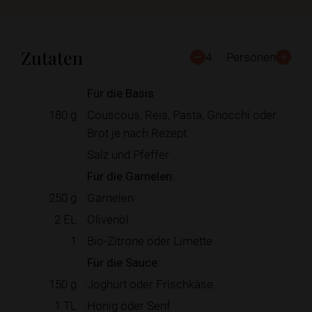
Zutaten
4
Personen
Für die Basis
180
g
Couscous, Reis, Pasta, Gnocchi oder
Brot je nach Rezept
Salz und Pfeffer
Für die Garnelen:
250
g
Garnelen
2
EL
Olivenöl
1
Bio-Zitrone oder Limette
Für die Sauce:
150
g
Joghurt oder Frischkäse
1
TL
Honig oder Senf