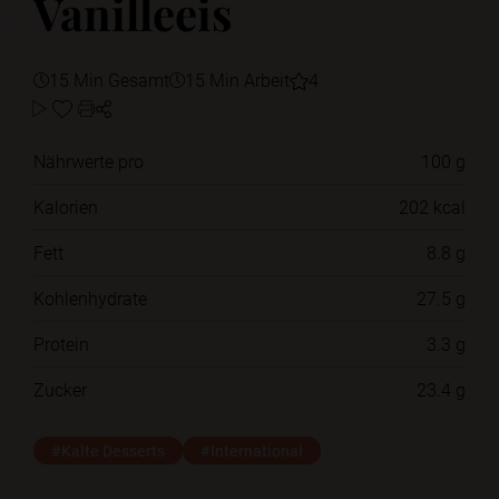
Vanilleeis
15 Min Gesamt
15 Min Arbeit
4
Nährwerte pro
100 g
Kalorien
202 kcal
Fett
8.8 g
Kohlenhydrate
27.5 g
Protein
3.3 g
Zucker
23.4 g
#Kalte Desserts
#International