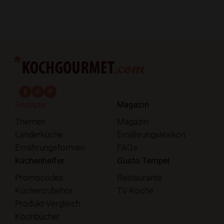
fab fa-facebook-f
fab fa-instagram
fab fa-pinterest
Rezepte
Magazin
Themen
Magazin
Länderküche
Ernährungslexikon
Ernährungsformen
FAQs
Küchenhelfer
Gusto Tempel
Promocodes
Restaurants
Küchenzubehör
TV-Köche
Produkt-Vergleich
Kochbücher