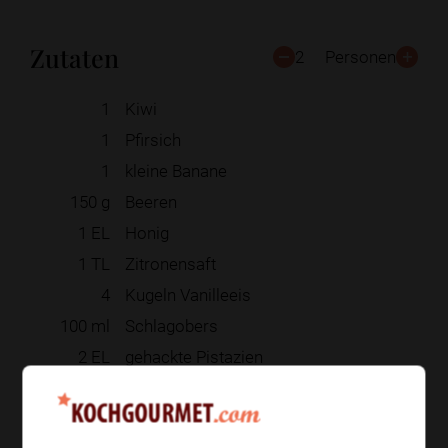
Zutaten
2
Personen
1
Kiwi
1
Pfirsich
1
kleine Banane
150
g
Beeren
1
EL
Honig
1
TL
Zitronensaft
4
Kugeln Vanilleeis
100
ml
Schlagobers
2
EL
gehackte Pistazien
Zur Einkaufsliste hinzufügen