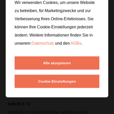
Wir verwenden Cookies, um unsere Website
zu betreiben, für Marketingzwecke und zur
Verbesserung Ihres Online-Erlebnisses. Sie
Zubereitung
können Ihre Cookie-Einstellungen jederzeit
Schritt 1
/
4
ändern. Weitere Informationen finden Sie in
Kiwi, Pfirsich und Banane in schöne Stücke
unserem
Datenschutz
und den
AGBs
.
schneiden. Die Beeren vorsichtig waschen und
trocken tupfen, damit der Becher nicht wässrig wird.
Alle akzeptieren
Schritt 2
/
4
Früchte mit Honig und Zitronensaft mischen und
Cookie-Einstellungen
fünf Minuten
ziehen lassen. So entsteht ein leichter
Fruchtsaft, der gut zum Eis passt.
Schritt 3
/
4
Vanilleeis in Dessertschalen geben und die