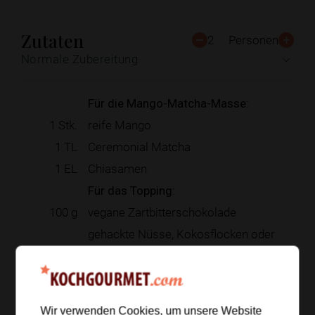
Zutaten
2
Personen
Normale Zubereitung
Für die Mango-Matcha-Masse:
1
Stk.
reife Mango
1
TL
Ceremonial Matcha
1
EL
Chiasamen
Für das Topping:
100
g
vegane Zartbitterschokolade
gehackte Nüsse, Kokosflocken oder
Kakaonibs
Zur Einkaufsliste hinzufügen
Wir verwenden Cookies, um unsere Website