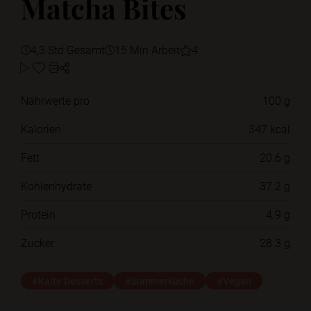
Matcha Bites
4,3 Std Gesamt
15 Min Arbeit
4
Nährwerte pro
100 g
Kalorien
347 kcal
Fett
20.6 g
Kohlenhydrate
37.2 g
Protein
4.9 g
Zucker
28.3 g
#Kalte Desserts
#Sommerküche
#Vegan