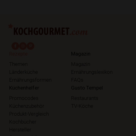
fab fa-facebook-f
fab fa-instagram
fab fa-pinterest
Rezepte
Magazin
Themen
Magazin
Länderküche
Ernährungslexikon
Ernährungsformen
FAQs
Küchenhelfer
Gusto Tempel
Promocodes
Restaurants
Küchenzubehör
TV-Köche
Produkt-Vergleich
Kochbücher
Hersteller