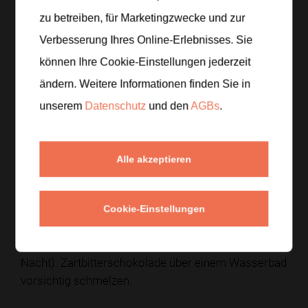
zu betreiben, für Marketingzwecke und zur
Verbesserung Ihres Online-Erlebnisses. Sie
Zubereitung
können Ihre Cookie-Einstellungen jederzeit
ändern. Weitere Informationen finden Sie in
Schritt 1
/
3
unserem
Datenschutz
und den
AGBs
.
Mango schälen, würfeln und zusammen mit Matcha
im Mixer cremig pürieren. Chiasamen unter die
Mango‑Matcha‑Masse rühren und ca. 10 Minuten
Alle akzeptieren
quellen lassen.
Schritt 2
/
3
Cookie-Einstellungen
Masse in kleine Silikon- oder Eiswürfelformen füllen
und mindestens 3–4 Stunden einfrieren (besser über
Nacht). Zartbitterschokolade über einem Wasserbad
vorsichtig schmelzen.