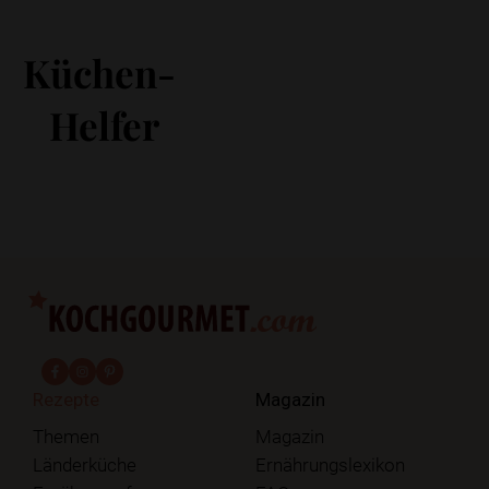
Küchen-
Helfer
fab fa-facebook-f
fab fa-instagram
fab fa-pinterest
Rezepte
Magazin
Themen
Magazin
Länderküche
Ernährungslexikon