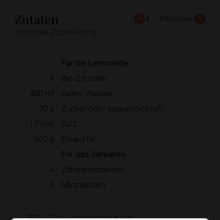
Zutaten
4
Personen
Normale Zubereitung
Für die Lemonade
4
Bio-Zitronen
400
ml
kaltes Wasser
70
g
Zucker oder Agavendicksaft
1
Prise
Salz
600
g
Eiswürfel
Für das Servieren
4
Zitronenscheiben
4
Minzspitzen
Zur Einkaufsliste hinzufügen