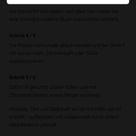
Schritt 3
/
5
Die Eiswürfel dazugeben und alles fein mixen, bis
eine cremig-kristalline Slush-Konsistenz entsteht.
Schritt 4
/
5
Die Frozen Lemonade abschmecken und bei Bedarf
mit etwas mehr Zitronensaft oder Süße
ausbalancieren.
Schritt 5
/
5
Sofort in gekühlte Gläser füllen und mit
Zitronenscheiben sowie Minze servieren.
Hinweis: Text und Bildinhalt wurde mit Hilfe von KI
erstellt / aufbereitet und redaktionell durch eine:n
Mitarbeiter:in geprüft.