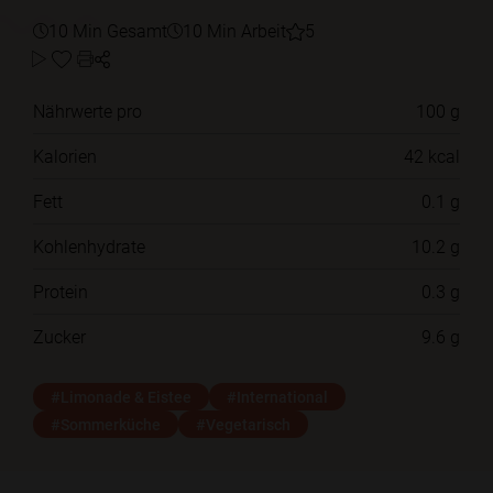
10 Min Gesamt
10 Min Arbeit
5
Nährwerte pro
100 g
Kalorien
42 kcal
Fett
0.1 g
Kohlenhydrate
10.2 g
Protein
0.3 g
Zucker
9.6 g
#Limonade & Eistee
#International
#Sommerküche
#Vegetarisch