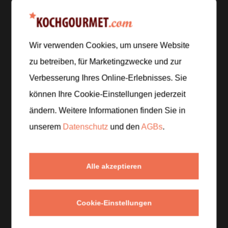
Wir verwenden Cookies, um unsere Website
Zubereitung
zu betreiben, für Marketingzwecke und zur
Schritt 1
/
5
Verbesserung Ihres Online-Erlebnisses. Sie
Die Zitronen heiß waschen. Zwei Zitronen
können Ihre Cookie-Einstellungen jederzeit
auspressen, die übrigen in dünne Scheiben
ändern. Weitere Informationen finden Sie in
schneiden und einige Scheiben für das Servieren
unserem
Datenschutz
und den
AGBs
.
beiseitelegen.
Schritt 2
/
5
Alle akzeptieren
Zitronensaft, kaltes Wasser, Zucker oder
Agavendicksaft und eine Prise Salz in einen Mixer
geben.
Cookie-Einstellungen