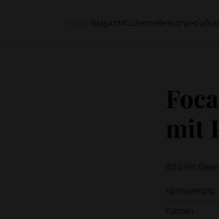
Rezepte
Magazin
Küchenhelfer
Kochpedia
Gus
Foca
mit 
30 Min Gesa
Nährwerte pro
Kalorien