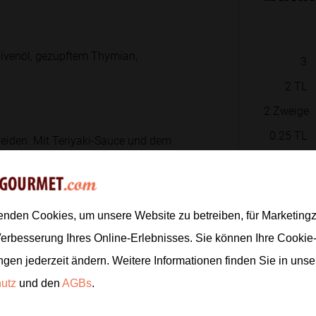
Olivenöl, gezupftem Thymian,
3
2
TL
2
Zweige
0.25
TL
neiden. Mit Teriyaki-Sauce und dem
0.25
TL
350
g
2
EL
enden Cookies, um unsere Website zu betreiben, für Marketin
lften
2 bis 3 Minuten
pro Seite grillen,
0.5
Verbesserung Ihres Online-Erlebnisses. Sie können Ihre Cookie
50
g
ngen jederzeit ändern. Weitere Informationen finden Sie in uns
2
hutz
und den
AGBs
.
4
llen, bis sie schön gebräunt sind.