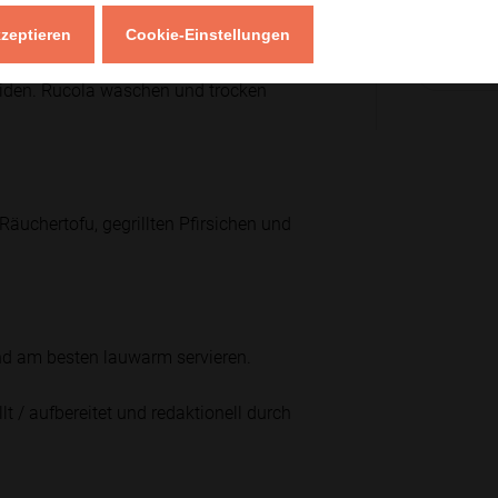
kzeptieren
Cookie-Einstellungen
Zur
eiden. Rucola waschen und trocken
äuchertofu, gegrillten Pfirsichen und
nd am besten lauwarm servieren.
lt / aufbereitet und redaktionell durch