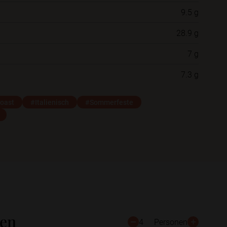
9.5 g
Neue Ordner
28.9 g
7 g
Schließen
Speichern
7.3 g
oast
#Italienisch
#Sommerfeste
ten
4
Personen