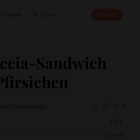
Suche
to Tempel
Login
ccia-Sandwich
Pfirsichen
mt
10 Min Arbeit
4
100 g
Willst du das Rezept in einem Ordner
231 kcal
speichern?