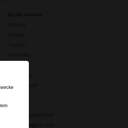
Für das Sandwich
Pfirsiche
Olivenöl
Thymian
Chiliflocken
Salz
Räuchertofu
Teriyaki-Sauce
gzwecke
Focaccia
-
Rucola
erem
bis 3 EL veganes Pesto
Scheiben veganer Käse