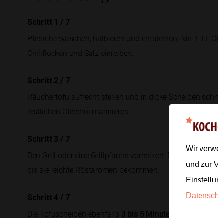
Schritt 1
/
7
Pfirsiche waschen, halbieren und entsteinen. Mit 1 TL 
Chiliflocken und Salz einreiben.
Schritt 2
/
7
Räuchertofu aufrecht stellen und in dicke Scheiben sch
restlichen Olivenöl marinieren.
Schritt 3
/
7
Wir verw
Den Grill oder eine Grillpfanne vorheizen. Die Pfirsichhä
und zur 
bis sie leichte Röstaromen bekommen.
Einstellu
Datensc
Schritt 4
/
7
Die Tofuscheiben ebenfalls
3 bis 5 Minuten
pro Seite gri