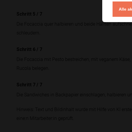
Alle a
Schritt 5
/
7
Die Focaccia quer halbieren und beide Hälften aufschn
schleudern.
Schritt 6
/
7
Die Focaccia mit Pesto bestreichen, mit veganem Käse, R
Rucola belegen.
Schritt 7
/
7
Die Sandwiches in Backpapier einschlagen, halbieren u
Hinweis: Text und Bildinhalt wurde mit Hilfe von KI erstel
eine:n Mitarbeiter:in geprüft.