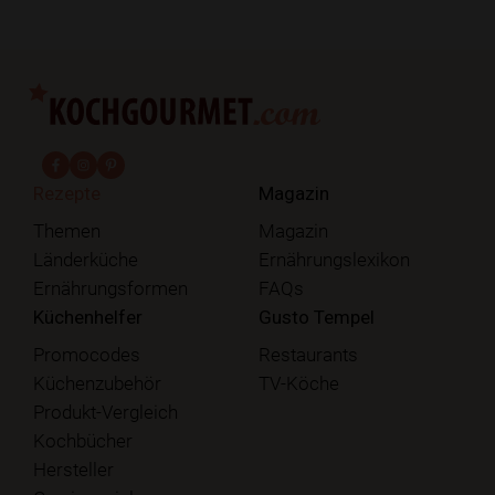
fab fa-facebook-f
fab fa-instagram
fab fa-pinterest
Rezepte
Magazin
Themen
Magazin
Länderküche
Ernährungslexikon
Ernährungsformen
FAQs
Küchenhelfer
Gusto Tempel
Promocodes
Restaurants
Küchenzubehör
TV-Köche
Produkt-Vergleich
Kochbücher
Hersteller