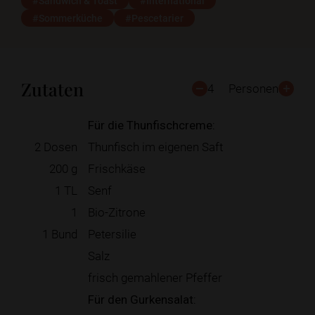
#Sandwich & Toast
#International
#Sommerküche
#Pescetarier
Zutaten
4
Personen
Für die Thunfischcreme:
2
Dosen
Thunfisch im eigenen Saft
200
g
Frischkäse
1
TL
Senf
1
Bio-Zitrone
1
Bund
Petersilie
Salz
frisch gemahlener Pfeffer
Für den Gurkensalat: