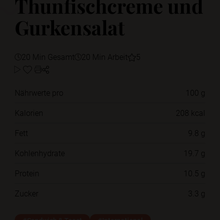
Thunfischcreme und
Gurkensalat
20 Min Gesamt
20 Min Arbeit
5
Nährwerte pro
100 g
Kalorien
208 kcal
Fett
9.8 g
Kohlenhydrate
19.7 g
Protein
10.5 g
Zucker
3.3 g