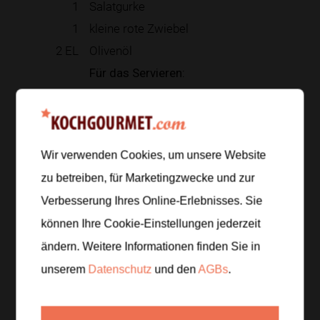
1
Salatgurke
1
kleine rote Zwiebel
2
EL
Olivenöl
Für das Servieren:
4
kleine Fladenbrote
Zur Einkaufsliste hinzufügen
Wir verwenden Cookies, um unsere Website
zu betreiben, für Marketingzwecke und zur
Verbesserung Ihres Online-Erlebnisses. Sie
Zubereitung
können Ihre Cookie-Einstellungen jederzeit
ändern. Weitere Informationen finden Sie in
Schritt 1
/
5
unserem
Datenschutz
und den
AGBs
.
Thunfisch gut abtropfen lassen und mit einer Gabel
grob zerpflücken. Mit Frischkäse, Senf, Zitronensaft
und etwas Zitronenabrieb verrühren.