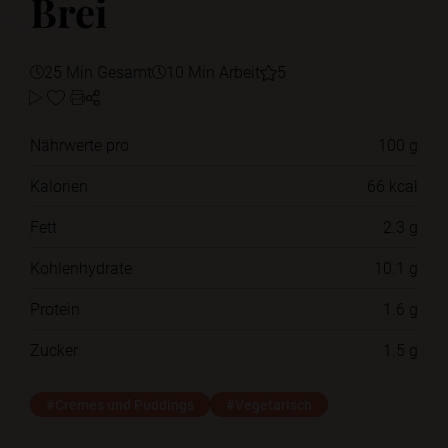
Brei
25 Min Gesamt
10 Min Arbeit
5
Nährwerte pro
100 g
Kalorien
66 kcal
Fett
2.3 g
Kohlenhydrate
10.1 g
Protein
1.6 g
Zucker
1.5 g
#Cremes und Puddings
#Vegetarisch