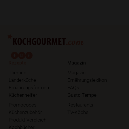
fab fa-facebook-f
fab fa-instagram
fab fa-pinterest
Rezepte
Magazin
Themen
Magazin
Länderküche
Ernährungslexikon
Ernährungsformen
FAQs
Küchenhelfer
Gusto Tempel
Promocodes
Restaurants
Küchenzubehör
TV-Köche
Produkt-Vergleich
Kochbücher