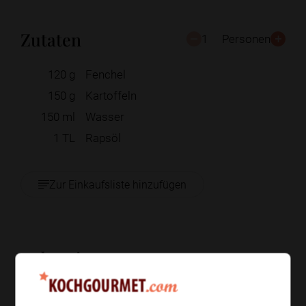
Zutaten
1
Personen
120
g
Fenchel
150
g
Kartoffeln
150
ml
Wasser
1
TL
Rapsöl
Zur Einkaufsliste hinzufügen
Zubereitung
Schritt 1
/
5