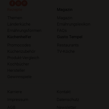
fab fa-facebook-f
fab fa-instagram
fab fa-pinterest
Rezepte
Magazin
Themen
Magazin
Länderküche
Ernährungslexikon
Ernährungsformen
FAQs
Küchenhelfer
Gusto Tempel
Promocodes
Restaurants
Küchenzubehör
TV-Köche
Produkt-Vergleich
Kochbücher
Hersteller
Gewinnspiele
Karriere
Kontakt
Impressum
Datenschutz
AGB
Newsletter