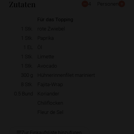
Zutaten
4
Personen
Für das Topping
1
Stk.
rote Zwiebel
1
Stk.
Paprika
1
EL
Öl
1
Stk.
Limette
1
Stk.
Avocado
300
g
Hühnerinnenfilet mariniert
8
Stk.
Fajita-Wrap
0.5
Bund
Koriander
Chiliflocken
Fleur de Sel
Zur Einkaufsliste hinzufügen