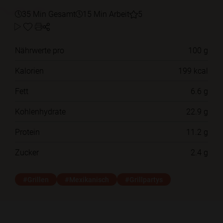
35 Min Gesamt
15 Min Arbeit
5
Nährwerte pro
100 g
Kalorien
199 kcal
Fett
6.6 g
Kohlenhydrate
22.9 g
Protein
11.2 g
Zucker
2.4 g
#Grillen
#Mexikanisch
#Grillpartys