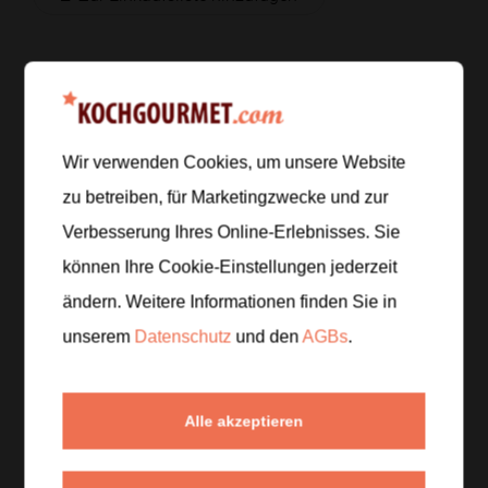
Zubereitung
Wir verwenden Cookies, um unsere Website
Schritt 1
/
4
Grill auf mittlere bis hohe Hitze vorheizen. Zwiebel
zu betreiben, für Marketingzwecke und zur
schälen und in Spalten schneiden. Paprika waschen,
Verbesserung Ihres Online-Erlebnisses. Sie
entkernen und in feine Streifen schneiden. Gemüse
können Ihre Cookie-Einstellungen jederzeit
mit dem Öl vermengen und in einer Grillschale etwa
ändern. Weitere Informationen finden Sie in
10 bis 15 Minuten
grillen, bis es bissfest gegart und
leicht gebräunt ist.
unserem
Datenschutz
und den
AGBs
.
Schritt 2
/
4
Alle akzeptieren
Limette auspressen. Avocado halbieren, Kern und
Schale entfernen und das Fruchtfleisch in Scheiben