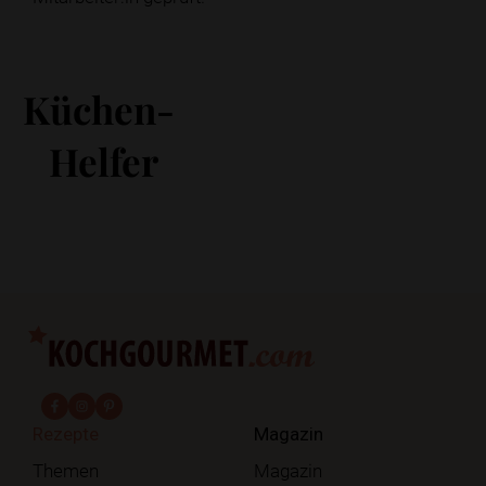
Küchen-
Helfer
fab fa-facebook-f
fab fa-instagram
fab fa-pinterest
Rezepte
Magazin
Themen
Magazin