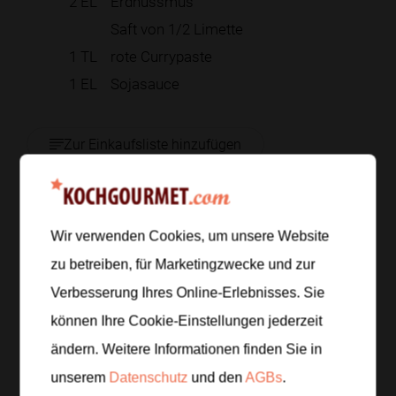
2
EL
Erdnussmus
Saft von 1/2 Limette
1
TL
rote Currypaste
1
EL
Sojasauce
Zur Einkaufsliste hinzufügen
Zubereitung
Wir verwenden Cookies, um unsere Website
zu betreiben, für Marketingzwecke und zur
Schritt 1
/
6
Verbesserung Ihres Online-Erlebnisses. Sie
Schneide 1 kleine Karotte in feine Stifte, hacke 2
können Ihre Cookie-Einstellungen jederzeit
Esslöffel geröstete Erdnüsse grob und zupfe
ändern. Weitere Informationen finden Sie in
frischen Koriander. Halte 80 Gramm Edamame und
1 Handvoll Rotkraut griffbereit.
unserem
Datenschutz
und den
AGBs
.