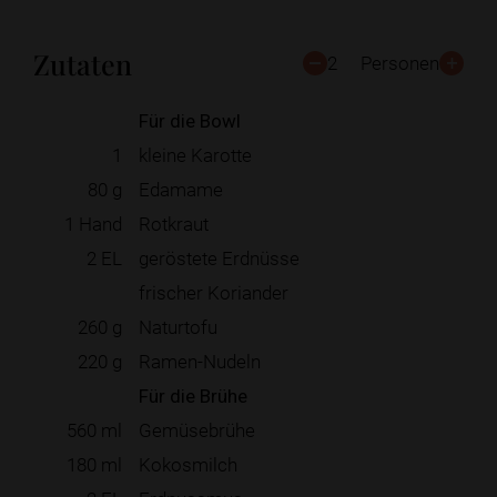
Zutaten
2
Personen
Für die Bowl
1
kleine Karotte
80
g
Edamame
1
Hand
Rotkraut
2
EL
geröstete Erdnüsse
frischer Koriander
260
g
Naturtofu
220
g
Ramen-Nudeln
Für die Brühe
560
ml
Gemüsebrühe
180
ml
Kokosmilch