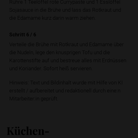
Rühre 1 Teelöffel rote Currypaste und 1 Esslöffel
Sojasauce in die Brühe und lass das Rotkraut und
die Edamame kurz darin warm ziehen.
Schritt 6
/
6
Verteile die Brühe mit Rotkraut und Edamame über
die Nudeln, lege den knusprigen Tofu und die
Karottenstifte auf und bestreue alles mit Erdnüssen
und Koriander. Sofort heiß servieren.
Hinweis: Text und Bildinhalt wurde mit Hilfe von KI
erstellt / aufbereitet und redaktionell durch eine:n
Mitarbeiter:in geprüft.
Küchen-