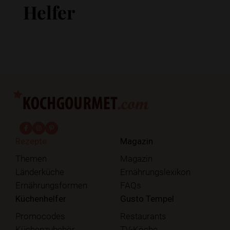
Helfer
fab fa-facebook-f
fab fa-instagram
fab fa-pinterest
Rezepte
Magazin
Themen
Magazin
Länderküche
Ernährungslexikon
Ernährungsformen
FAQs
Küchenhelfer
Gusto Tempel
Promocodes
Restaurants
Küchenzubehör
TV-Köche