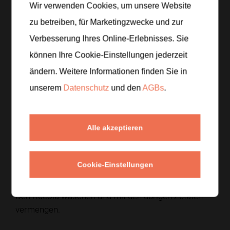
Wir verwenden Cookies, um unsere Website
zu betreiben, für Marketingzwecke und zur
Zubereitung
Verbesserung Ihres Online-Erlebnisses. Sie
können Ihre Cookie-Einstellungen jederzeit
Schritt 1
/
5
ändern. Weitere Informationen finden Sie in
Die Pasta bissfest kochen und vollständig auskühlen
unserem
Datenschutz
und den
AGBs
.
lassen.
Schritt 2
/
5
Alle akzeptieren
Die Erdbeeren halbieren und den Mozzarella grob
zupfen.
Cookie-Einstellungen
Schritt 3
/
5
Den Rucola waschen und mit den übrigen Zutaten
vermengen.