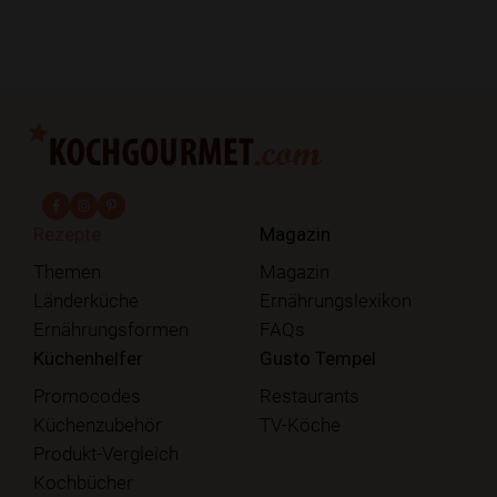
fab fa-facebook-f
fab fa-instagram
fab fa-pinterest
Rezepte
Magazin
Themen
Magazin
Länderküche
Ernährungslexikon
Ernährungsformen
FAQs
Küchenhelfer
Gusto Tempel
Promocodes
Restaurants
Küchenzubehör
TV-Köche
Produkt-Vergleich
Kochbücher