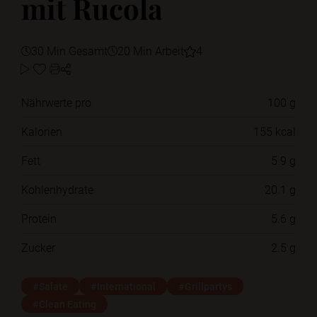
mit Rucola
30 Min Gesamt
20 Min Arbeit
4
Nährwerte pro
100 g
Kalorien
155 kcal
Fett
5.9 g
Kohlenhydrate
20.1 g
Protein
5.6 g
Zucker
2.5 g
#Salate
#International
#Grillpartys
#Clean Eating