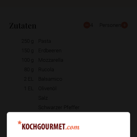
Zutaten
4
Personen
250
g
Pasta
150
g
Erdbeeren
100
g
Mozzarella
80
g
Rucola
2
EL
Balsamico
1
EL
Olivenöl
Salz
Schwarzer Pfeffer
Zur Einkaufsliste hinzufügen