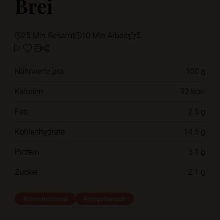
Brei
25 Min Gesamt
10 Min Arbeit
5
Nährwerte pro
100 g
Kalorien
92 kcal
Fett
2.5 g
Kohlenhydrate
14.5 g
Protein
3.1 g
Zucker
2.1 g
#International
#Vegetarisch