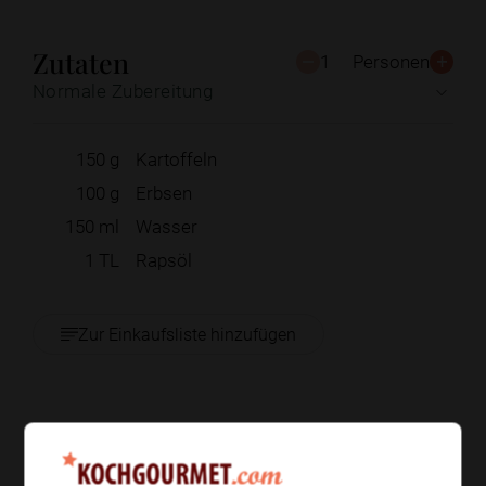
Zutaten
1
Personen
Normale Zubereitung
150
g
Kartoffeln
100
g
Erbsen
150
ml
Wasser
1
TL
Rapsöl
Zur Einkaufsliste hinzufügen
Zubereitung