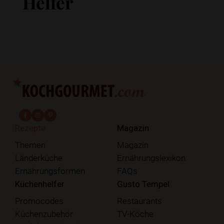
Helfer
fab fa-facebook-f
fab fa-instagram
fab fa-pinterest
Rezepte
Magazin
Themen
Magazin
Länderküche
Ernährungslexikon
Ernährungsformen
FAQs
Küchenhelfer
Gusto Tempel
Promocodes
Restaurants
Küchenzubehör
TV-Köche