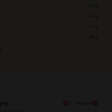
17.3 g
Neue Ordner
54.6 g
5.7 g
Schließen
Speichern
40 g
ten
2
Personen
Zubereitung