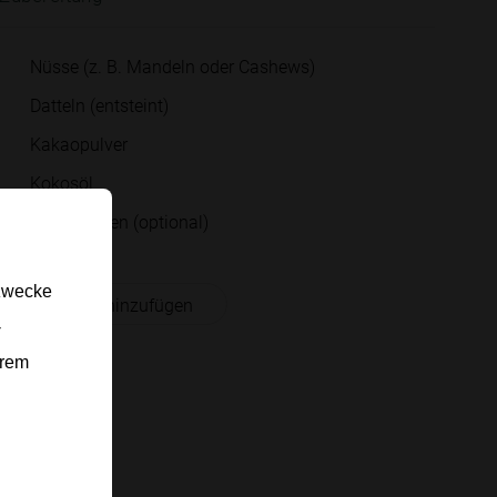
Nüsse (z. B. Mandeln oder Cashews)
Datteln (entsteint)
Kakaopulver
Kokosöl
Haferflocken (optional)
gzwecke
 Einkaufsliste hinzufügen
-
erem