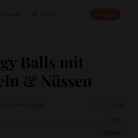
Suche
to Tempel
Login
gy Balls mit
eln & Nüssen
mt
10 Min Arbeit
4
100 g
Willst du das Rezept in einem Ordner
388 kcal
speichern?