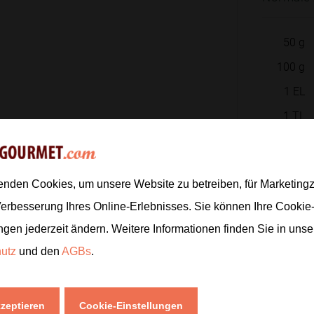
50
g
100
g
1
EL
1
TL
1
EL
enden Cookies, um unsere Website zu betreiben, für Marketin
Zur
Verbesserung Ihres Online-Erlebnisses. Sie können Ihre Cookie
ngen jederzeit ändern. Weitere Informationen finden Sie in uns
hutz
und den
AGBs
.
kzeptieren
Cookie-Einstellungen