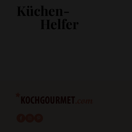
Küchen-
Helfer
fab fa-facebook-f
fab fa-instagram
fab fa-pinterest