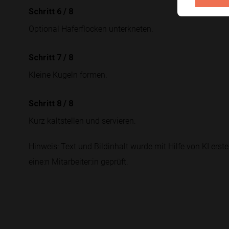
Schritt 6
/
8
Optional Haferflocken unterkneten.
Schritt 7
/
8
Kleine Kugeln formen.
Schritt 8
/
8
Kurz kaltstellen und servieren.
Hinweis: Text und Bildinhalt wurde mit Hilfe von KI erstel
eine:n Mitarbeiter:in geprüft.