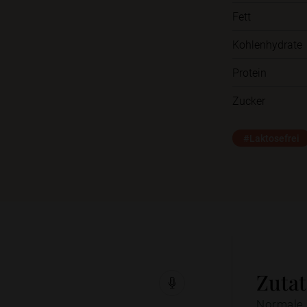
Fett
Kohlenhydrate
Protein
Zucker
#Laktosefrei
Zuta
Normale 