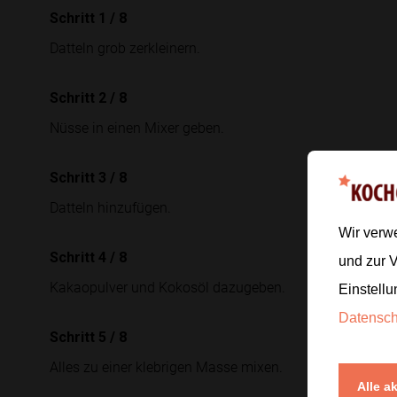
Schritt 1
/
8
Datteln grob zerkleinern.
Schritt 2
/
8
Nüsse in einen Mixer geben.
Schritt 3
/
8
Datteln hinzufügen.
Wir verw
Schritt 4
/
8
und zur 
Kakaopulver und Kokosöl dazugeben.
Einstellu
Datensc
Schritt 5
/
8
Alles zu einer klebrigen Masse mixen.
Alle a