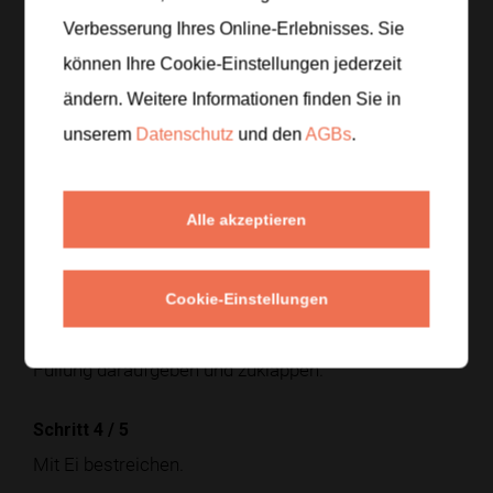
Verbesserung Ihres Online-Erlebnisses. Sie
können Ihre Cookie-Einstellungen jederzeit
Zubereitung
ändern. Weitere Informationen finden Sie in
unserem
Datenschutz
und den
AGBs
.
Schritt 1
/
5
Hackfleisch mit Zwiebel anbraten und würzen.
Alle akzeptieren
Schritt 2
/
5
Teig ausrollen und Kreise ausstechen.
Cookie-Einstellungen
Schritt 3
/
5
Füllung daraufgeben und zuklappen.
Schritt 4
/
5
Mit Ei bestreichen.