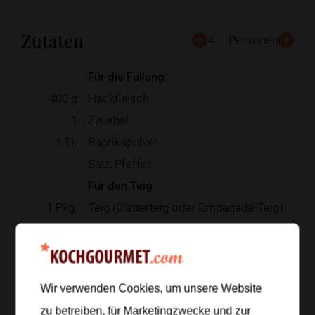
Zutaten
4
Personen
Für die Füllung:
400
g
Hackfleisch
1
Zwiebel
1
TL
Paprikapulver
Salz, Pfeffer
Für den Teig:
1
Pkg.
Teig (Blätterteig oder Empanada-Teig)
Für das Bestreichen:
1
Ei
Wir verwenden Cookies, um unsere Website
Zur Einkaufsliste hinzufügen
zu betreiben, für Marketingzwecke und zur