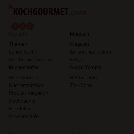
fab fa-facebook-f
fab fa-instagram
fab fa-pinterest
Rezepte
Magazin
Themen
Magazin
Länderküche
Ernährungslexikon
Ernährungsformen
FAQs
Küchenhelfer
Gusto Tempel
Promocodes
Restaurants
Küchenzubehör
TV-Köche
Produkt-Vergleich
Kochbücher
Hersteller
Gewinnspiele