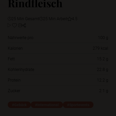
Rindfleisch
25 Min Gesamt
25 Min Arbeit
4.5
Nährwerte pro
100 g
Kalorien
279 kcal
Fett
15.2 g
Kohlenhydrate
22.8 g
Protein
12.2 g
Zucker
2.1 g
#Gebäck
#International
#Sportevents