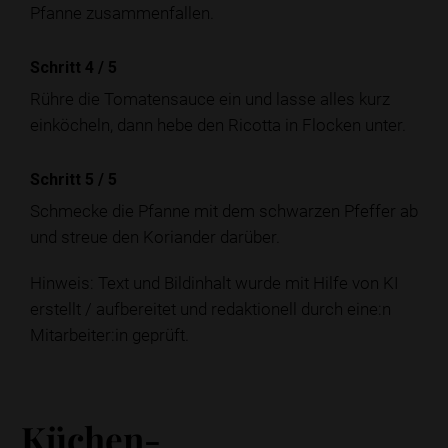
Pfanne zusammenfallen.
Schritt 4
/
5
Rühre die Tomatensauce ein und lasse alles kurz
einköcheln, dann hebe den Ricotta in Flocken unter.
Schritt 5
/
5
Schmecke die Pfanne mit dem schwarzen Pfeffer ab
und streue den Koriander darüber.
Hinweis: Text und Bildinhalt wurde mit Hilfe von KI
erstellt / aufbereitet und redaktionell durch eine:n
Mitarbeiter:in geprüft.
Küchen-