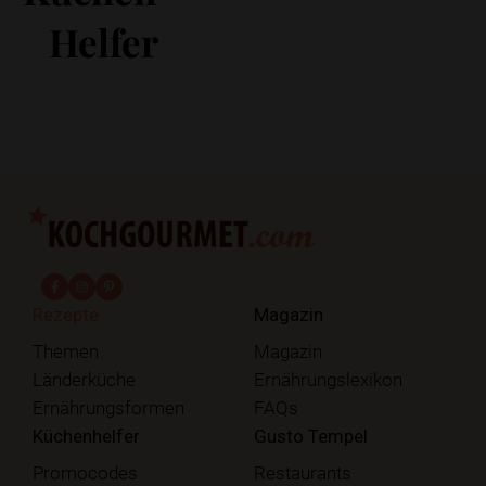
Helfer
fab fa-facebook-f
fab fa-instagram
fab fa-pinterest
Rezepte
Magazin
Themen
Magazin
Länderküche
Ernährungslexikon
Ernährungsformen
FAQs
Küchenhelfer
Gusto Tempel
Promocodes
Restaurants