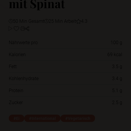
mit Spinat
50 Min Gesamt
25 Min Arbeit
4.3
Nährwerte pro
100 g
Kalorien
69 kcal
Fett
3.5 g
Kohlenhydrate
3.4 g
Protein
5.1 g
Zucker
2.5 g
#Ei
#International
#Vegetarisch