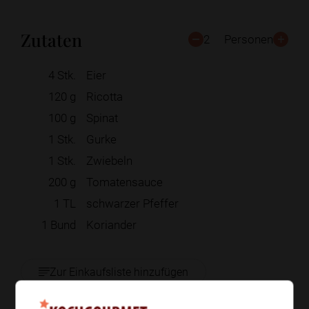
Zutaten
2
Personen
4
Stk.
Eier
120
g
Ricotta
100
g
Spinat
1
Stk.
Gurke
1
Stk.
Zwiebeln
200
g
Tomatensauce
1
TL
schwarzer Pfeffer
1
Bund
Koriander
Zur Einkaufsliste hinzufügen