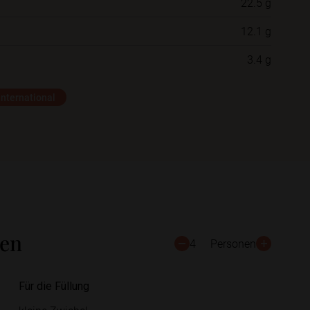
22.5 g
12.1 g
Schließen
Speichern
3.4 g
International
ten
4
Personen
Für die Füllung