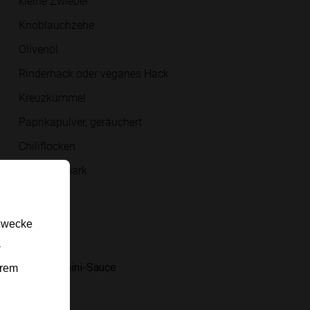
kleine Zwiebel
Knoblauchzehe
Olivenöl
Rinderhack oder veganes Hack
Kreuzkümmel
Paprikapulver, geräuchert
Chiliflocken
Tomatenmark
Wasser
Salz
gzwecke
Pfeffer
-
Für die Tahini-Sauce
erem
Tahini