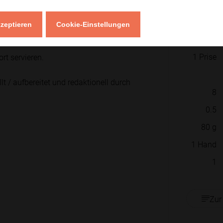
2
EL
3
EL
kzeptieren
Cookie-Einstellungen
1
TL
1
Prise
rt servieren.
lt / aufbereitet und redaktionell durch
8
0.5
80
g
1
Hand
1
Zur