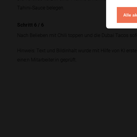
Tahini-Sauce belegen.
Alle a
Schritt 6
/
6
Nach Belieben mit Chili toppen und die Dubai Tacos sofo
Hinweis: Text und Bildinhalt wurde mit Hilfe von KI erstel
eine:n Mitarbeiter:in geprüft.