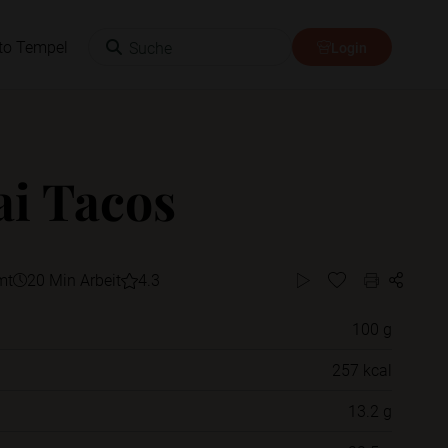
Suche
to Tempel
Login
i Tacos
mt
20 Min Arbeit
4.3
100 g
Willst du das Rezept in einem Ordner
257 kcal
speichern?
13.2 g
Neue Ordner