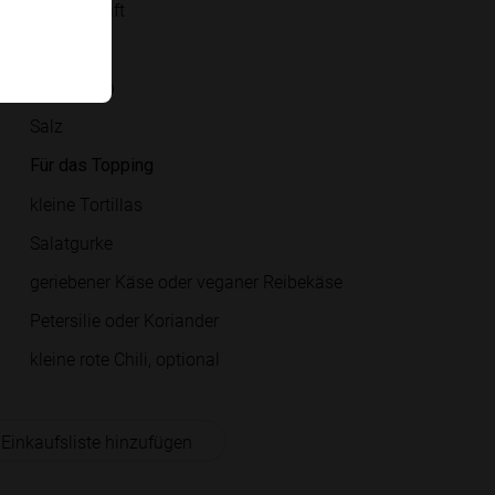
Zitronensaft
Wasser
Ahornsirup
Salz
Für das Topping
kleine Tortillas
Salatgurke
geriebener Käse oder veganer Reibekäse
Petersilie oder Koriander
kleine rote Chili, optional
 Einkaufsliste hinzufügen