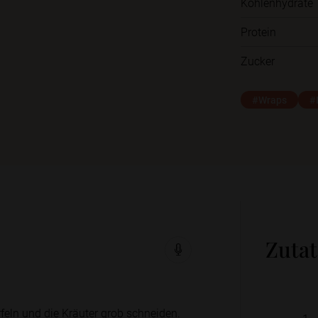
Kohlenhydrate
Protein
Zucker
#Wraps
#
Zuta
feln und die Kräuter grob schneiden.