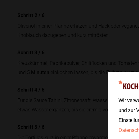
Schritt 2
/
6
Olivenöl in einer Pfanne erhitzen und Hack oder vegane
Knoblauch dazugeben und kurz mitrösten.
Schritt 3
/
6
Kreuzkümmel, Paprikapulver, Chiliflocken und Tomaten
und
5 Minuten
einkochen lassen, bis die Füllung würzig 
Schritt 4
/
6
Für die Sauce Tahini, Zitronensaft, Wasser, Ahornsirup u
Wir verw
etwas Wasser ergänzen, bis sie cremig vom Löffel läuft.
und zur 
Einstellu
Schritt 5
/
6
Datensc
Die Tortillas kurz in einer Pfanne erwärmen. Mit Käse, 