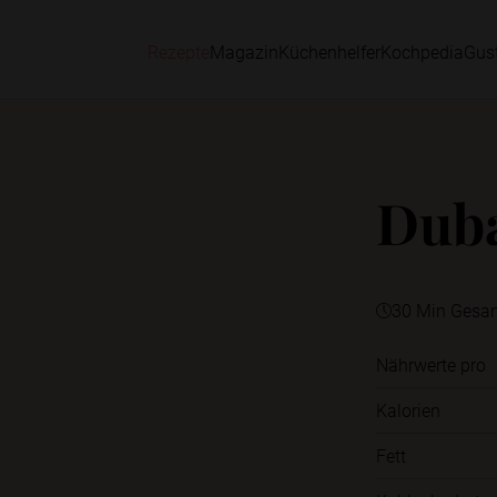
Rezepte
Magazin
Küchenhelfer
Kochpedia
Gus
Duba
30 Min Gesa
Nährwerte pro
Kalorien
Fett