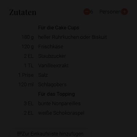
Zutaten
6
Personen
Für die Cake Cups
180
g
heller Rührkuchen oder Biskuit
120
g
Frischkäse
2
EL
Staubzucker
1
TL
Vanilleextrakt
1
Prise
Salz
120
ml
Schlagobers
Für das Topping
3
EL
bunte Nonpareilles
2
EL
weiße Schokoraspel
Zur Einkaufsliste hinzufügen