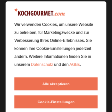
Zubereitung
Wir verwenden Cookies, um unsere Website
zu betreiben, für Marketingzwecke und zur
Schritt 1
/
5
Verbesserung Ihres Online-Erlebnisses. Sie
Den Rührkuchen mit den Fingern grob zerbröseln
können Ihre Cookie-Einstellungen jederzeit
und auf sechs kleine Becher verteilen. Die Brösel nur
leicht andrücken, damit die Cups locker bleiben.
ändern. Weitere Informationen finden Sie in
unserem
Datenschutz
und den
AGBs
.
Schritt 2
/
5
Frischkäse, Staubzucker, Vanilleextrakt und Salz glatt
Alle akzeptieren
rühren. Das Schlagobers steif schlagen und
vorsichtig unterheben, bis eine luftige Creme
entsteht.
Cookie-Einstellungen
Schritt 3
/
5