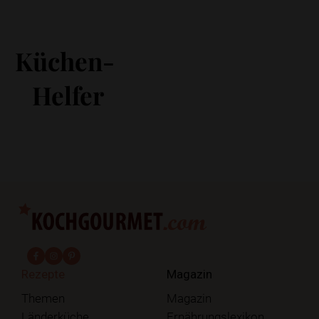
Küchen-
Helfer
fab fa-facebook-f
fab fa-instagram
fab fa-pinterest
Rezepte
Magazin
Themen
Magazin
Länderküche
Ernährungslexikon