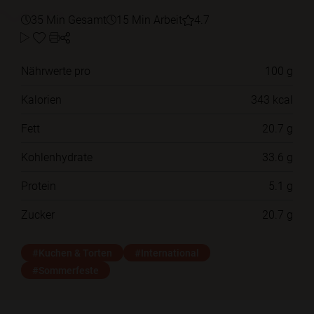
35 Min Gesamt
15 Min Arbeit
4.7
Nährwerte pro
100 g
Kalorien
343 kcal
Fett
20.7 g
Kohlenhydrate
33.6 g
Protein
5.1 g
Zucker
20.7 g
#Kuchen & Torten
#International
#Sommerfeste