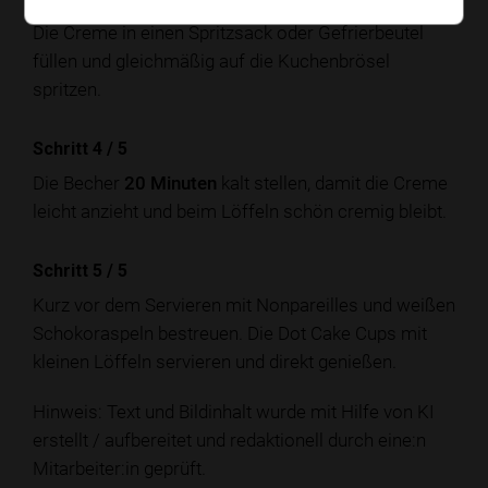
Die Creme in einen Spritzsack oder Gefrierbeutel
füllen und gleichmäßig auf die Kuchenbrösel
spritzen.
Schritt 4
/
5
Die Becher
20 Minuten
kalt stellen, damit die Creme
leicht anzieht und beim Löffeln schön cremig bleibt.
Schritt 5
/
5
Kurz vor dem Servieren mit Nonpareilles und weißen
Schokoraspeln bestreuen. Die Dot Cake Cups mit
kleinen Löffeln servieren und direkt genießen.
Hinweis: Text und Bildinhalt wurde mit Hilfe von KI
erstellt / aufbereitet und redaktionell durch eine:n
Mitarbeiter:in geprüft.