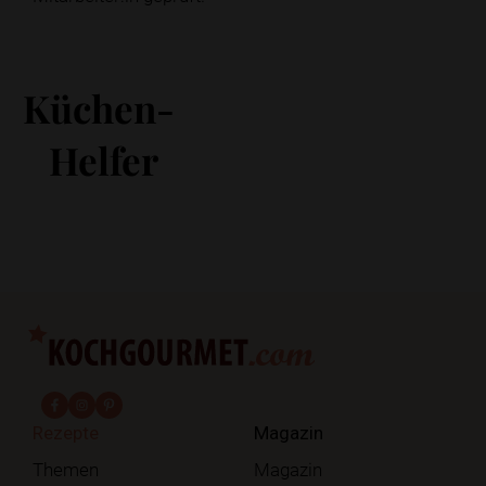
Küchen-
Helfer
fab fa-facebook-f
fab fa-instagram
fab fa-pinterest
Rezepte
Magazin
Themen
Magazin