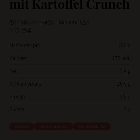
mit Kartoffel Crunch
35 Min Gesamt
20 Min Arbeit
0
Nährwerte pro
100 g
Kalorien
178 kcal
Fett
7.4 g
Kohlenhydrate
25.5 g
Protein
3.5 g
Zucker
2 g
#Bowls
#International
#Winterküche