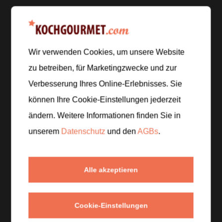
Zubereitung
Wir verwenden Cookies, um unsere Website
Schritt 1
/
5
zu betreiben, für Marketingzwecke und zur
Spüle den Reis kalt ab und setze ihn nach
Verbesserung Ihres Online-Erlebnisses. Sie
Packungsangabe in Salzwasser auf. Schneide
können Ihre Cookie-Einstellungen jederzeit
währenddessen das Gemüse in mundgerechte
ändern. Weitere Informationen finden Sie in
Stücke.
unserem
Datenschutz
und den
AGBs
.
Schritt 2
/
5
Brate die Currypaste kurz in einem Topf an, bis sie
Alle akzeptieren
duftet, und gib das Gemüse dazu, um es leicht
anzurösten.
Cookie-Einstellungen
Schritt 3
/
5