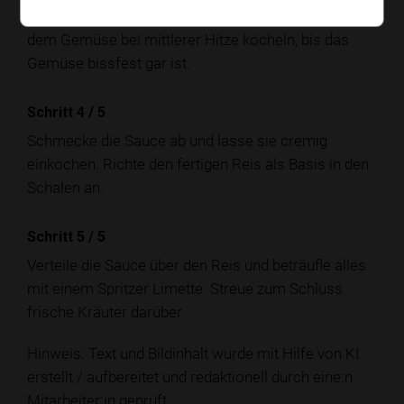
Gieße die Kokosmilch an und lasse die Sauce mit
dem Gemüse bei mittlerer Hitze köcheln, bis das
Gemüse bissfest gar ist.
Schritt 4
/
5
Schmecke die Sauce ab und lasse sie cremig
einkochen. Richte den fertigen Reis als Basis in den
Schalen an.
Schritt 5
/
5
Verteile die Sauce über den Reis und beträufle alles
mit einem Spritzer Limette. Streue zum Schluss
frische Kräuter darüber.
Hinweis: Text und Bildinhalt wurde mit Hilfe von KI
erstellt / aufbereitet und redaktionell durch eine:n
Mitarbeiter:in geprüft.