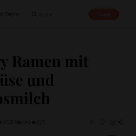
Suche
to Tempel
Login
y Ramen mit
üse und
osmilch
mt
20 Min Arbeit
3