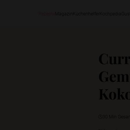
Rezepte
Magazin
Küchenhelfer
Kochpedia
Gus
Curr
Gem
Kok
30 Min Gesa