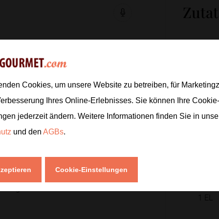
Zuta
6 bis 7 Minuten
wachsweich kochen,
300
g
 feine Ringe schneiden.
800
ml
enden Cookies, um unsere Website zu betreiben, für Marketin
2
EL
Verbesserung Ihres Online-Erlebnisses. Sie können Ihre Cookie
1
EL
te und Sojasauce einrühren. Sobald
ngen jederzeit ändern. Weitere Informationen finden Sie in uns
200
g
n
gar ziehen lassen.
hutz
und den
AGBs
.
2
kzeptieren
Cookie-Einstellungen
bissfest garen, abgießen, auf die
2
rübergießen.
1
EL