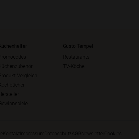
Küchenhelfer
Gusto Tempel
Promocodes
Restaurants
Küchenzubehör
TV-Köche
Produkt-Vergleich
Kochbücher
Hersteller
Gewinnspiele
re
Kontakt
Impressum
Datenschutz
AGB
Newsletter
Cookies