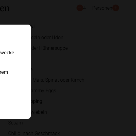
ten
4
Personen
Für die Bowl
Ramen-Nudeln oder Udon
Gemüse- oder Hühnersuppe
gzwecke
Sojasauce
-
Miso-Paste
erem
Pilze, Tofu, Mais, Spinat oder Kimchi
Eier oder Jammy Eggs
Für das Topping
Frühlingszwiebeln
Sesam
Chiliöl nach Geschmack