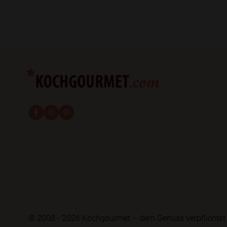
fab fa-facebook-f
fab fa-instagram
fab fa-pinterest
© 2008 - 2026 Kochgourmet – dem Genuss verpflichtet 