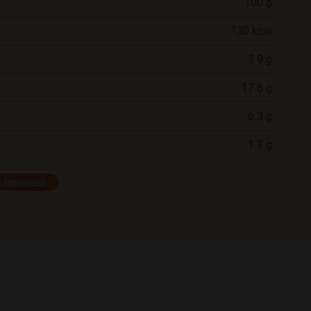
100 g
Willst du das Rezept in einem Ordner
130 kcal
speichern?
3.9 g
Neue Ordner
17.6 g
6.3 g
Schließen
Speichern
1.7 g
#Japanisch