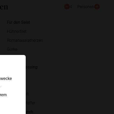
ten
4
Personen
Für den Salat
Hühnerfilet
Romanasalatherzen
Gurke
Karotten
Für das Dressing:
Joghurt
gzwecke
Kräuter
-
Zitronensaft
erem
Salz und Pfeffer
Für den Crunch: