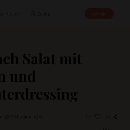
Suche
to Tempel
Login
ch Salat mit
n und
terdressing
mt
20 Min Arbeit
3