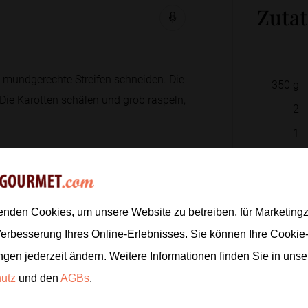
Zuta
 mundgerechte Streifen schneiden. Die
350
g
Die Karotten schälen und grob raspeln,
2
1
2
Pfeffer würzen. Etwas Öl in einer
er Hitze je Seite etwa 4 bis 5 Minuten
150
g
enden Cookies, um unsere Website zu betreiben, für Marketin
hen lassen, damit es saftig bleibt, und
1
Bund
Verbesserung Ihres Online-Erlebnisses. Sie können Ihre Cookie
2
EL
ngen jederzeit ändern. Weitere Informationen finden Sie in uns
hutz
und den
AGBs
.
Schnittlauch und Zitronensaft glatt