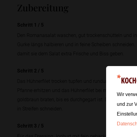
Zubereitung
Schritt 1
/
5
Den Romanasalat waschen, gut trockenschütteln und in
Gurke längs halbieren und in feine Scheiben schneiden. 
damit sie dem Salat extra Frische und Biss geben.
Schritt 2
/
5
Das Hühnerfilet trocken tupfen und rundum mit Salz und 
Pfanne erhitzen und das Hühnerfilet bei mittlerer bis hoh
Wir verw
goldbraun braten, bis es durchgegart ist. Danach kurz ru
und zur 
in Streifen schneiden.
Einstellu
Datensc
Schritt 3
/
5
Für das Dressing Joghurt mit fein gehackter Petersilie, 