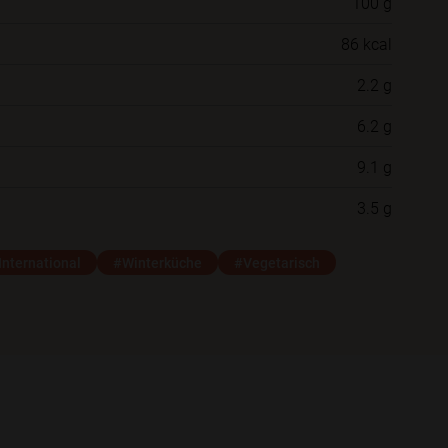
100 g
Willst du das Rezept in einem Ordner
86 kcal
speichern?
2.2 g
Neue Ordner
6.2 g
9.1 g
Schließen
Speichern
3.5 g
International
#Winterküche
#Vegetarisch