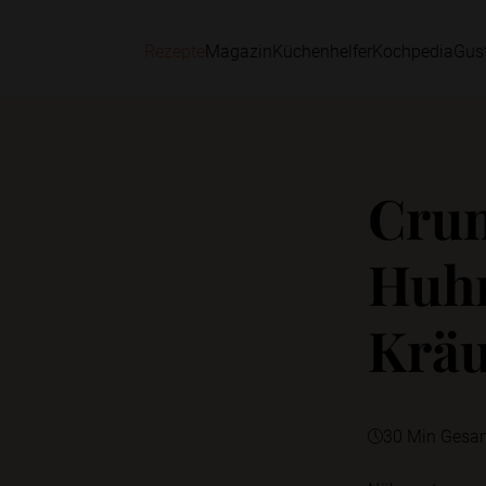
Rezepte
Magazin
Küchenhelfer
Kochpedia
Gus
Crun
Huh
Kräu
30 Min Gesa