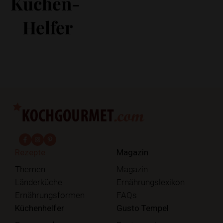
Küchen-
Helfer
fab fa-facebook-f
fab fa-instagram
fab fa-pinterest
Rezepte
Magazin
Themen
Magazin
Länderküche
Ernährungslexikon
Ernährungsformen
FAQs
Küchenhelfer
Gusto Tempel