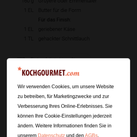
160
g
Gruyère oder Emmentaler
1
EL
Butter für die Form
Für das Finish:
1
EL
geriebener Käse
1
TL
gehackter Schnittlauch
Zur Einkaufsliste hinzufügen
Wir verwenden Cookies, um unsere Website
Zubereitung
zu betreiben, für Marketingzwecke und zur
Verbesserung Ihres Online-Erlebnisses. Sie
Schritt 1
/
6
Für die Béchamel Butter in einem kleinen Topf
können Ihre Cookie-Einstellungen jederzeit
schmelzen, Mehl einrühren und kurz anschwitzen.
ändern. Weitere Informationen finden Sie in
Die Milch nach und nach unter Rühren dazugießen,
unserem
Datenschutz
und den
AGBs
.