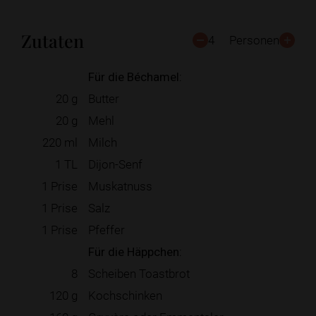
Zutaten
4
Personen
Für die Béchamel:
20
g
Butter
20
g
Mehl
220
ml
Milch
1
TL
Dijon-Senf
1
Prise
Muskatnuss
1
Prise
Salz
1
Prise
Pfeffer
Für die Häppchen:
8
Scheiben Toastbrot
120
g
Kochschinken