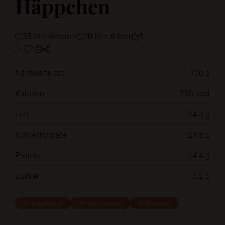
Häppchen
35 Min Gesamt
20 Min Arbeit
5
Nährwerte pro
100 g
Kalorien
288 kcal
Fett
14.5 g
Kohlenhydrate
24.3 g
Protein
14.4 g
Zucker
3.2 g
#Fingerfood
#Französisch
#Silvester