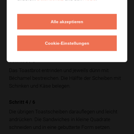
bis eine glatte Sauce entsteht.
Schritt 2
/
6
Alle akzeptieren
Dijon-Senf, Muskatnuss, Salz und Pfeffer einrühren.
Die Sauce bei niedriger Hitze kurz eindicken lassen
Cookie-Einstellungen
und vom Herd nehmen.
Schritt 3
/
6
Das Toastbrot entrinden und jeweils dünn mit
Béchamel bestreichen. Die Hälfte der Scheiben mit
Schinken und Käse belegen.
Schritt 4
/
6
Die übrigen Toastscheiben darauflegen und leicht
andrücken. Die Sandwiches in kleine Quadrate
schneiden und in eine gebutterte Form setzen.