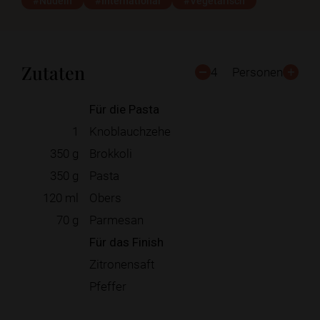
#Nudeln
#International
#Vegetarisch
Zutaten
4
Personen
Für die Pasta
1
Knoblauchzehe
350
g
Brokkoli
350
g
Pasta
120
ml
Obers
70
g
Parmesan
Für das Finish
Zitronensaft
Pfeffer