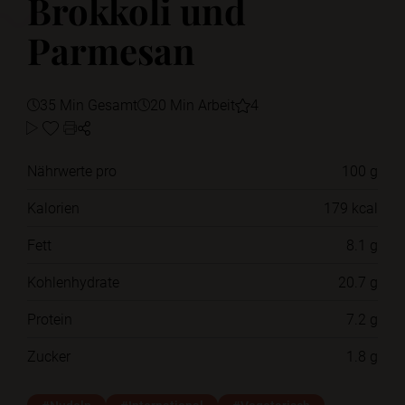
Brokkoli und
Parmesan
35 Min Gesamt
20 Min Arbeit
4
Nährwerte pro
100 g
Kalorien
179 kcal
Fett
8.1 g
Kohlenhydrate
20.7 g
Protein
7.2 g
Zucker
1.8 g