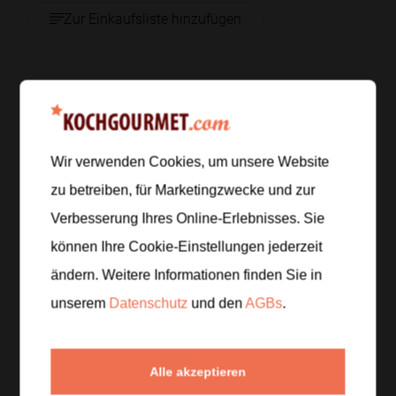
Zur Einkaufsliste hinzufügen
Zubereitung
Schritt 1
/
6
Wir verwenden Cookies, um unsere Website
Bringe reichlich gesalzenes Wasser zum Kochen.
zu betreiben, für Marketingzwecke und zur
Schäle und hacke den Knoblauch fein und teile den
Verbesserung Ihres Online-Erlebnisses. Sie
Brokkoli in kleine Röschen.
können Ihre Cookie-Einstellungen jederzeit
ändern. Weitere Informationen finden Sie in
Schritt 2
/
6
Gib die Pasta ins kochende Wasser. Gare die
unserem
Datenschutz
und den
AGBs
.
Brokkoliröschen die letzten
4–5 Minuten
mit, bis
beides gar ist, und hebe vorher etwas Nudelwasser
auf.
Alle akzeptieren