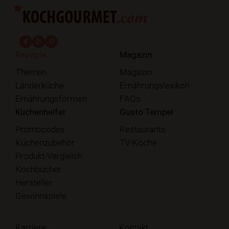
fab fa-facebook-f
fab fa-instagram
fab fa-pinterest
Rezepte
Magazin
Themen
Magazin
Länderküche
Ernährungslexikon
Ernährungsformen
FAQs
Küchenhelfer
Gusto Tempel
Promocodes
Restaurants
Küchenzubehör
TV-Köche
Produkt-Vergleich
Kochbücher
Hersteller
Gewinnspiele
Karriere
Kontakt