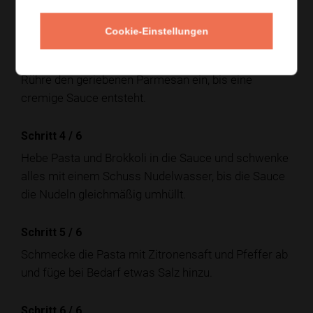
Schritt 3
/
6
Cookie-Einstellungen
Dünste den Knoblauch in einer Pfanne kurz an, gieße
das Obers dazu und lasse es leicht einköcheln.
Rühre den geriebenen Parmesan ein, bis eine
cremige Sauce entsteht.
Schritt 4
/
6
Hebe Pasta und Brokkoli in die Sauce und schwenke
alles mit einem Schuss Nudelwasser, bis die Sauce
die Nudeln gleichmäßig umhüllt.
Schritt 5
/
6
Schmecke die Pasta mit Zitronensaft und Pfeffer ab
und füge bei Bedarf etwas Salz hinzu.
Schritt 6
/
6