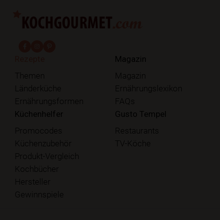
fab fa-facebook-f
fab fa-instagram
fab fa-pinterest
Rezepte
Magazin
Themen
Magazin
Länderküche
Ernährungslexikon
Ernährungsformen
FAQs
Küchenhelfer
Gusto Tempel
Promocodes
Restaurants
Küchenzubehör
TV-Köche
Produkt-Vergleich
Kochbücher
Hersteller
Gewinnspiele