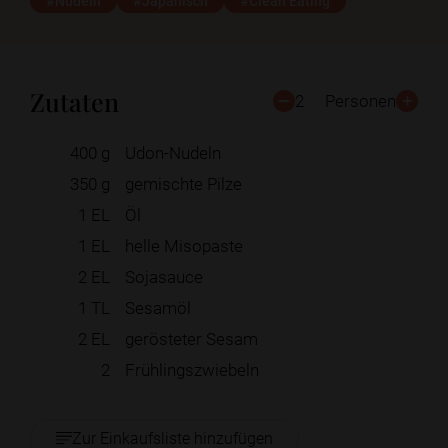
#Nudeln
#Japanisch
#Clean Eating
Zutaten
2
Personen
400
g
Udon-Nudeln
350
g
gemischte Pilze
1
EL
Öl
1
EL
helle Misopaste
2
EL
Sojasauce
1
TL
Sesamöl
2
EL
gerösteter Sesam
2
Frühlingszwiebeln
Zur Einkaufsliste hinzufügen