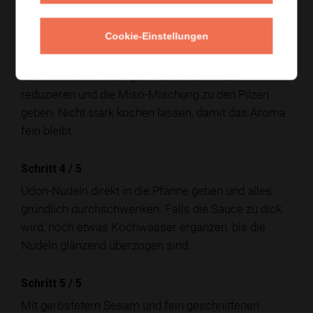
Schritt 3
/
5
Cookie-Einstellungen
Miso mit Sojasauce, etwas Sesamöl und ein paar
Löffeln Kochwasser glatt rühren. Die Hitze
reduzieren und die Miso-Mischung zu den Pilzen
geben. Nicht stark kochen lassen, damit das Aroma
fein bleibt.
Schritt 4
/
5
Udon-Nudeln direkt in die Pfanne geben und alles
gründlich durchschwenken. Falls die Sauce zu dick
wird, noch etwas Kochwasser ergänzen, bis die
Nudeln glänzend überzogen sind.
Schritt 5
/
5
Mit geröstetem Sesam und fein geschnittenen