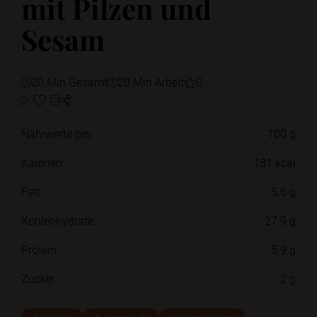
mit Pilzen und
Sesam
20 Min Gesamt
20 Min Arbeit
0
Nährwerte pro
100 g
Kalorien
181 kcal
Fett
5.6 g
Kohlenhydrate
27.9 g
Protein
5.9 g
Zucker
2 g