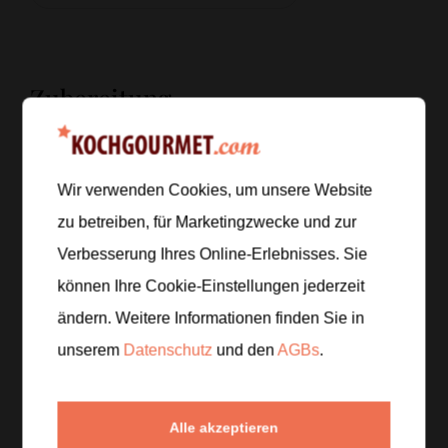
Zubereitung
Schritt 1
/
5
Udon-Nudeln nach Packungsangabe lösen oder kurz
Wir verwenden Cookies, um unsere Website
in heißem Wasser erwärmen. Etwas Kochwasser
zu betreiben, für Marketingzwecke und zur
aufheben, weil es die Sauce später schön cremig
macht. Pilze putzen und in mundgerechte Stücke
Verbesserung Ihres Online-Erlebnisses. Sie
schneiden.
können Ihre Cookie-Einstellungen jederzeit
ändern. Weitere Informationen finden Sie in
Schritt 2
/
5
unserem
Datenschutz
und den
AGBs
.
In einer großen Pfanne Öl erhitzen und die Pilze bei
hoher Hitze anbraten. Sie sollen sichtbar Farbe
bekommen, bevor Salz dazukommt. So bleiben sie
Alle akzeptieren
aromatisch und werden nicht wässrig.