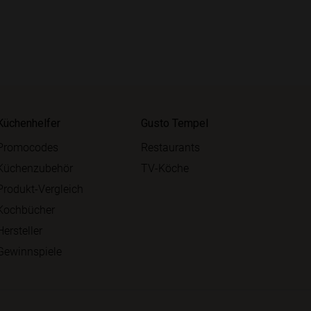
Küchenhelfer
Gusto Tempel
Promocodes
Restaurants
Küchenzubehör
TV-Köche
Produkt-Vergleich
Kochbücher
Hersteller
Gewinnspiele