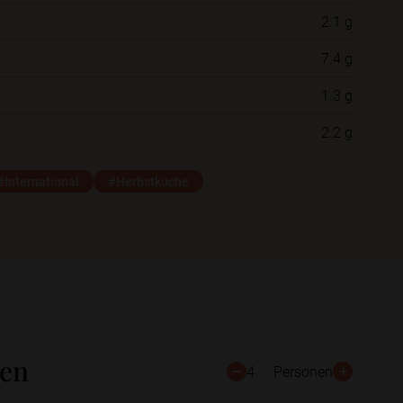
2.1 g
Neue Ordner
7.4 g
1.3 g
Schließen
Speichern
2.2 g
#International
#Herbstküche
ten
4
Personen