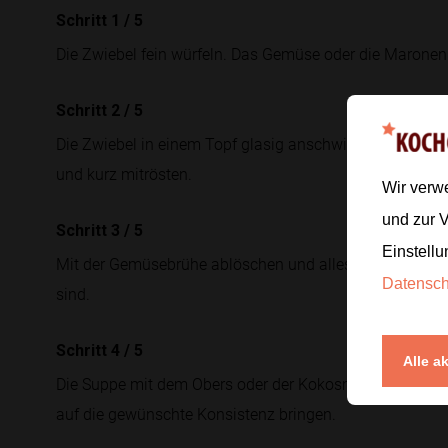
Schritt 1
/
5
Die Zwiebel fein würfeln. Das Gemüse oder die Maronen 
Schritt 2
/
5
Die Zwiebel in einem Topf glasig anschwitzen, dann d
und kurz mitrösten.
Wir verw
und zur 
Schritt 3
/
5
Einstellu
Mit der Gemüsebrühe ablöschen und alles
etwa 20 Min
Datensc
sind.
Schritt 4
/
5
Alle a
Die Suppe mit dem Obers oder der Kokosmilch fein püri
auf die gewünschte Konsistenz bringen.