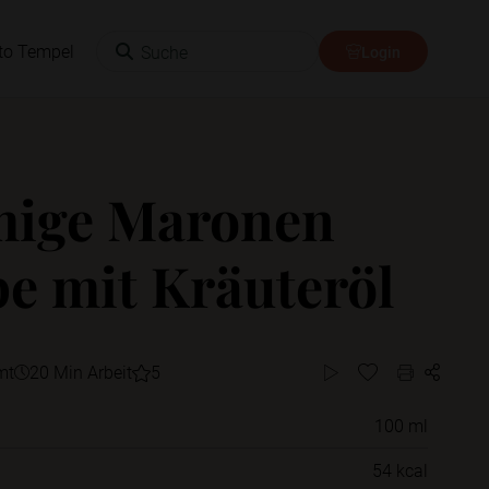
Suche
to Tempel
Login
mige Maronen
e mit Kräuteröl
mt
20 Min Arbeit
5
100 ml
Willst du das Rezept in einem Ordner
54 kcal
speichern?