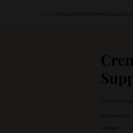
Rezepte
Magazin
Küchenhelfer
Kochpedia
Gus
Cre
Supp
35 Min Gesa
Nährwerte pro
Kalorien