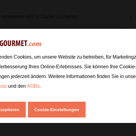
vorbereiten und in Stücke schneiden.
1
700
g
800
ml
as Gemüse oder die Maronen zugeben
100
ml
enden Cookies, um unsere Website zu betreiben, für Marketin
Verbesserung Ihres Online-Erlebnisses. Sie können Ihre Cookie
ngen jederzeit ändern. Weitere Informationen finden Sie in uns
uten
köcheln, bis die Maronen weich
Zur
hutz
und den
AGBs
.
kzeptieren
Cookie-Einstellungen
eren und bei Bedarf mit etwas Wasser