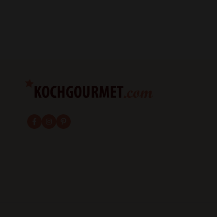
fab fa-facebook-f
fab fa-instagram
fab fa-pinterest