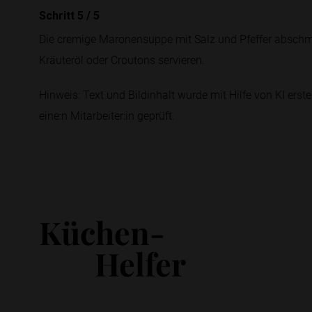
Schritt 5
/
5
Die cremige Maronensuppe mit Salz und Pfeffer abschmec
Kräuteröl oder Croutons servieren.
Hinweis: Text und Bildinhalt wurde mit Hilfe von KI erstel
eine:n Mitarbeiter:in geprüft.
Küchen-
Helfer