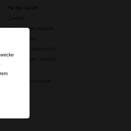
Für das Gericht
Zwiebel
Gemüse oder Maronen
Gemüsebrühe
Obers oder Kokosmilch
gzwecke
Kräuteröl oder Croutons
-
erem
 Einkaufsliste hinzufügen